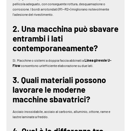
pellicola adeguato, con conseguente rottura, desquamazione o
corrosione. I bordi arrotondati (R1—R2+) migliorano notevolmente
l'adesione del rivestimento.
2. Una macchina può sbavare
entrambi i lati
contemporaneamente?
Sì. Macchine o sistemi a doppia faccia abbinati a
Linea girevole U-
Flow
consentono un'efficiente elaborazione su due lati.
3. Quali materiali possono
lavorare le moderne
macchine sbavatrici?
Acciaio inossidabile, acciaio al carbonio, alluminio, ottone, rame e
lastre laminate a freddo.
4. Qual è la differenza tra