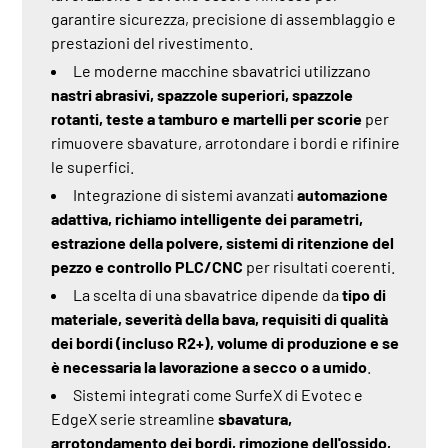
garantire sicurezza, precisione di assemblaggio e
prestazioni del rivestimento.
Le moderne macchine sbavatrici utilizzano
nastri abrasivi, spazzole superiori, spazzole
rotanti, teste a tamburo e martelli per scorie
per
rimuovere sbavature, arrotondare i bordi e rifinire
le superfici.
Integrazione di sistemi avanzati
automazione
adattiva, richiamo intelligente dei parametri,
estrazione della polvere, sistemi di ritenzione del
pezzo e controllo PLC/CNC
per risultati coerenti.
La scelta di una sbavatrice dipende da
tipo di
materiale, severità della bava, requisiti di qualità
dei bordi (incluso R2+), volume di produzione e se
è necessaria la lavorazione a secco o a umido
.
Sistemi integrati come
SurfeX di Evotec
e
EdgeX
serie streamline
sbavatura,
arrotondamento dei bordi, rimozione dell'ossido,