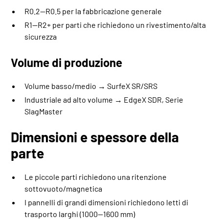
R0.2—R0.5 per la fabbricazione generale
R1—R2+ per parti che richiedono un rivestimento/alta
sicurezza
Volume di produzione
Volume basso/medio →
SurfeX SR
/
SRS
Industriale ad alto volume →
EdgeX SDR
,
Serie
SlagMaster
Dimensioni e spessore della
parte
Le piccole parti richiedono una ritenzione
sottovuoto/magnetica
I pannelli di grandi dimensioni richiedono letti di
trasporto larghi (1000—1600 mm)