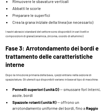
Rimuovere le sbavature verticali
Abbatti le scorie
Preparare le superfici
Crea la grana iniziale della linea (se necessario)
I nastri abrasivi standard del settore sono disponibili in vari livelli e
composizioni di grana (ceramica, zirconia, ossido di alluminio).
Fase 3: Arrotondamento dei bordi e
trattamento delle caratteristiche
interne
Dopo la rimozione primaria della bava, i pezzi entrano nella sezione di
spazzolatura. Gli utensili qui disponibili variano in base al tipo di macchina:
Pennelli superiori (unità D)
— smussare fori interni,
asole, bordi
Spazzole rotanti (unità R)
— offrono un
arrotondamento uniforme dei bordi, fino a
Raggio