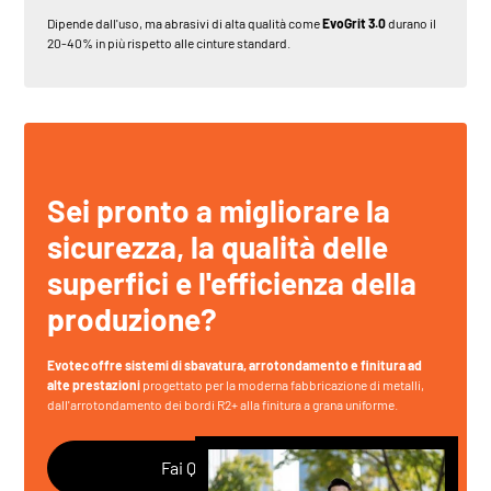
Dipende dall'uso, ma abrasivi di alta qualità come
EvoGrit 3.0
durano il
20-40% in più rispetto alle cinture standard.
Sei pronto a migliorare la
sicurezza, la qualità delle
superfici e l'efficienza della
produzione?
Evotec offre sistemi di sbavatura, arrotondamento e finitura ad
alte prestazioni
progettato per la moderna fabbricazione di metalli,
dall'arrotondamento dei bordi R2+ alla finitura a grana uniforme.
Fai Qualsiasi Domanda