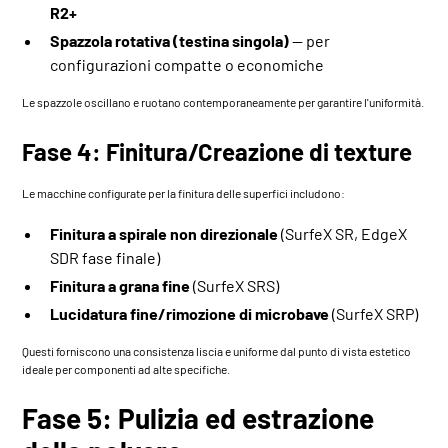
R2+
Spazzola rotativa (testina singola)
— per
configurazioni compatte o economiche
Le spazzole oscillano e ruotano contemporaneamente per garantire l'uniformità.
Fase 4: Finitura/Creazione di texture
Le macchine configurate per la finitura delle superfici includono:
Finitura a spirale non direzionale
(
SurfeX SR
,
EdgeX
SDR
fase finale)
Finitura a grana fine
(
SurfeX SRS)
Lucidatura fine/rimozione di microbave
(
SurfeX SRP
)
Questi forniscono una consistenza liscia e uniforme dal punto di vista estetico
ideale per componenti ad alte specifiche.
Fase 5: Pulizia ed estrazione