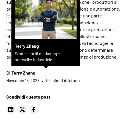
aumentare i tassi di scarto. Man mano che i produttori si
orientano verso una maggiore precisione e automazione,
le macchine sbavatrici sono diventate una parte
essenziale delle moderne linee di produzione,
garantendo bordi puliti, qualità costante e prestazioni
ottimali a valle. Questa guida tecnica illustra come
funzionano le macchine sbavatrici, quali tecnologie le
Terry Zhang
supportano e come i produttori possono determinare
Strategista di marketing e
quale sistema si adatta alle loro esigenze di produzione.
storyteller industriale
Di
Terry Zhang
November 15, 2025
•
1-3 minuti di lettura
Condividi questo post