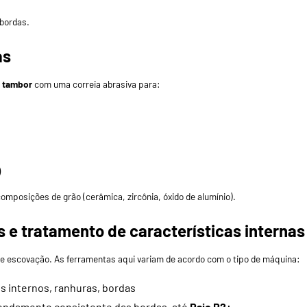
 bordas.
as
 tambor
com uma correia abrasiva para:
)
composições de grão (cerâmica, zircônia, óxido de alumínio).
e tratamento de características internas
e escovação. As ferramentas aqui variam de acordo com o tipo de máquina:
os internos, ranhuras, bordas
ondamento consistente das bordas, até
Raio R2+