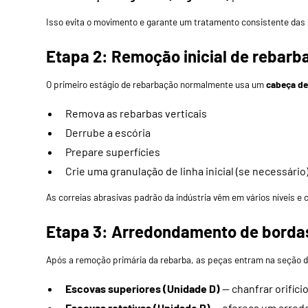
Isso evita o movimento e garante um tratamento consistente das
Etapa 2: Remoção inicial de rebarb
O primeiro estágio de rebarbação normalmente usa um
cabeça de
Remova as rebarbas verticais
Derrube a escória
Prepare superfícies
Crie uma granulação de linha inicial (se necessário
As correias abrasivas padrão da indústria vêm em vários níveis e 
Etapa 3: Arredondamento de bordas 
Após a remoção primária da rebarba, as peças entram na seção d
Escovas superiores (Unidade D)
— chanfrar orifíci
Escovas rotativas (Unidade R)
— ofereça um arred