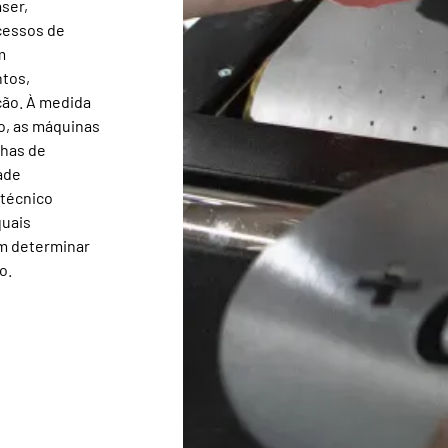
ser,
cessos de
m
tos,
ção. À medida
o, as máquinas
nhas de
ade
 técnico
quais
em determinar
o.