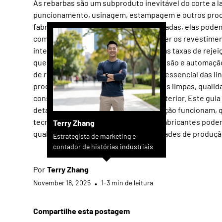
As rebarbas são um subproduto inevitável do corte a la
puncionamento, usinagem, estampagem e outros pro
fabricação de metal. Se não forem tratadas, elas pode
comprometer a segurança, enfraquecer os revestimen
interromper a montagem e aumentar as taxas de rejei
que os fabricantes adotam maior precisão e automaçã
de rebarbação se tornaram uma parte essencial das li
produção modernas, garantindo bordas limpas, qualid
consistente e ótimo desempenho posterior. Este guia
detalha como as máquinas de rebarbação funcionam, 
tecnologias as alimentam e como os fabricantes pod
Terry Zhang
qual sistema atende às suas necessidades de produçã
Estrategista de marketing e
contador de histórias industriais
Por
Terry Zhang
November 18, 2025
•
1-3 min de leitura
Compartilhe esta postagem