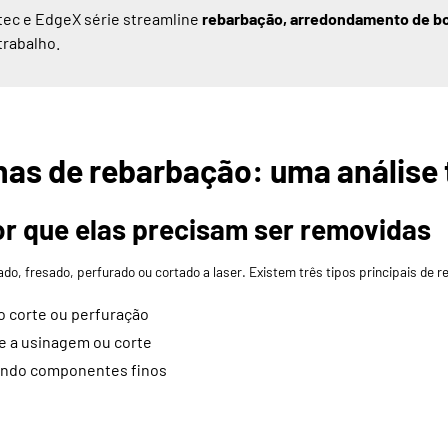
tec
e
EdgeX
série streamline
rebarbação, arredondamento de bo
trabalho.
as de rebarbação: uma análise 
or que elas precisam ser removidas
o, fresado, perfurado ou cortado a laser. Existem três tipos principais de r
o corte ou perfuração
e a usinagem ou corte
ando componentes finos