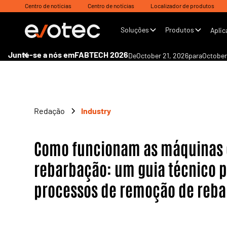
Centro de notícias
Centro de notícias
Localizador de produtos
Soluções
Produtos
Aplic
Junte-se a nós em
FABTECH 2026
De
October 21, 2026
para
October
Redação
Industry
Como funcionam as máquinas
rebarbação: um guia técnico 
processos de remoção de reba