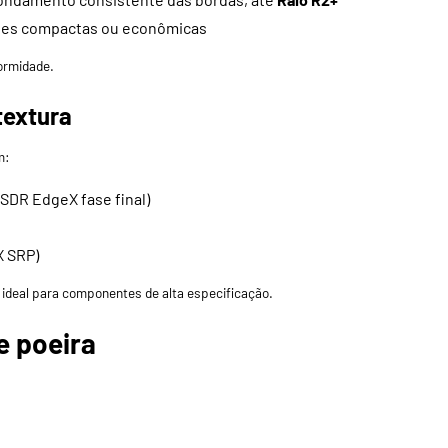
ões compactas ou econômicas
ormidade.
textura
m:
,
SDR EdgeX
fase final)
X SRP
)
ideal para componentes de alta especificação.
e poeira