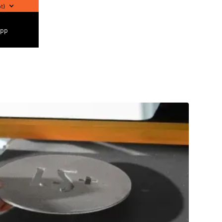
pt
)
app