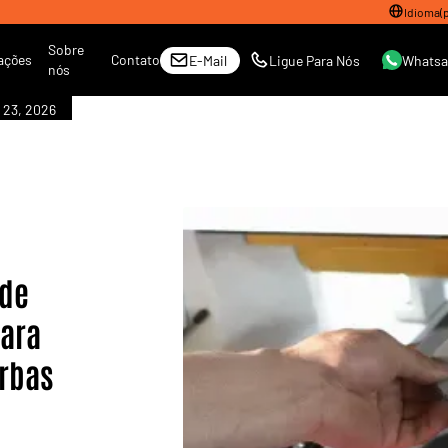
Idioma
(
Sobre
ações
Contato
E-Mail
Ligue Para Nós
Whats
nós
 23, 2026
 de
para
rbas