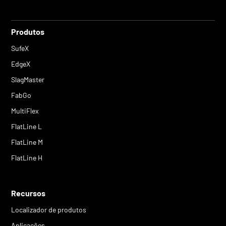
Produtos
SufeX
EdgeX
SlagMaster
FabGo
MultiFlex
FlatLine L
FlatLine M
FlatLine H
Recursos
Localizador de produtos
Aplicações