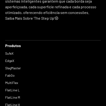
sistemas inteligentes garantem que cada borda seja
aperfeiçoada, cada superfície refinada e cada processo
otimizado, oferecendo eficiência sem concessões.
Saiba Mais Sobre 'The Step Up'
Produtos
SufeX
EdgeX
SlagMaster
FabGo
MultiFlex
FlatLine L
FlatLine M
FlatLine H