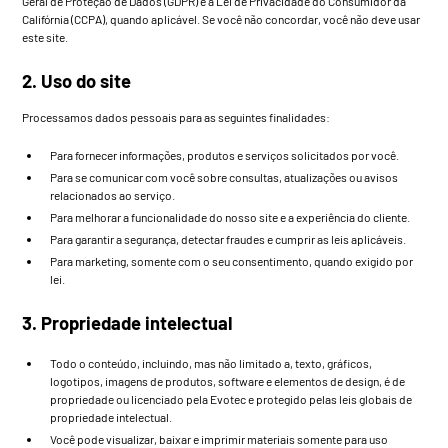
Geral de Proteção de Dados (GDPR) e a Lei de Privacidade do Consumidor da
Califórnia (CCPA), quando aplicável. Se você não concordar, você não deve usar
este site.
2. Uso do site
Processamos dados pessoais para as seguintes finalidades:
Para fornecer informações, produtos e serviços solicitados por você.
Para se comunicar com você sobre consultas, atualizações ou avisos
relacionados ao serviço.
Para melhorar a funcionalidade do nosso site e a experiência do cliente.
Para garantir a segurança, detectar fraudes e cumprir as leis aplicáveis.
Para marketing, somente com o seu consentimento, quando exigido por
lei.
3. Propriedade intelectual
Todo o conteúdo, incluindo, mas não limitado a, texto, gráficos,
logotipos, imagens de produtos, software e elementos de design, é de
propriedade ou licenciado pela Evotec e protegido pelas leis globais de
propriedade intelectual.
Você pode visualizar, baixar e imprimir materiais somente para uso