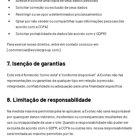
Acesse e solicite uma cópia de seus dados pessoais
Solicitar correção ou exclusão de seus dados
Restringir ou se opor a determinados processamentos
Optar por não vender ou compartilhar suas informações pessoais (de
acordo com a CCPA)
Solicitar portabilidade de dados (de acordo com o GDPR)
Para exercer esses direitos, entre em contato conosco em
[
commercial@evotecgroup.com
].
7. Isenção de garantias
Este site é fornecido “como está” e “conforme disponível”. A Evotec não faz
representações ou garantias de qualquer tipo em relação à precisão,
integridade, confiabilidade ou adequação para uma finalidade específica.
8. Limitação de responsabilidade
Na medida máxima permitida pela lei aplicável, a Evotec não será responsável
por quaisquer danos indiretos, incidentais ou consequenciais resultantes do
uso ou incapacidade de usar o site. Quando a responsabilidade não puder ser
excluída de acordo com o GDPR, a CCPA ou outras leis, nossa responsabilidade
será limitada ao máximo permitido por lei.