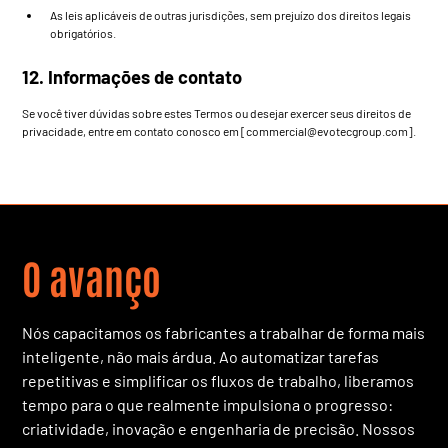
As leis aplicáveis de outras jurisdições, sem prejuízo dos direitos legais
obrigatórios.
12. Informações de contato
Se você tiver dúvidas sobre estes Termos ou desejar exercer seus direitos de
privacidade, entre em contato conosco em [
commercial@evotecgroup.com
].
O avanço
Nós capacitamos os fabricantes a trabalhar de forma mais
inteligente, não mais árdua. Ao automatizar tarefas
repetitivas e simplificar os fluxos de trabalho, liberamos
tempo para o que realmente impulsiona o progresso:
criatividade, inovação e engenharia de precisão. Nossos