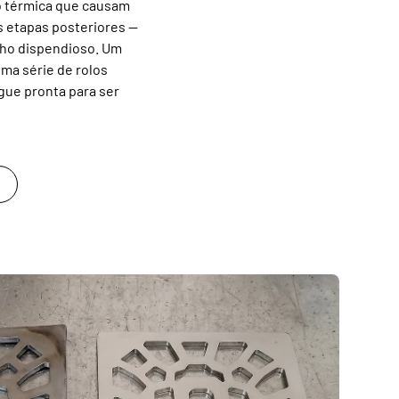
ão térmica que causam
s etapas posteriores —
lho dispendioso. Um
uma série de rolos
gue pronta para ser