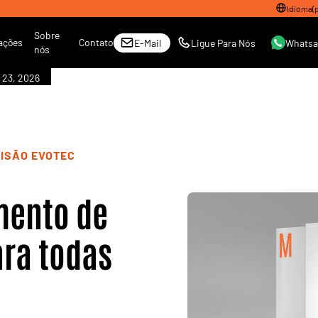
Idioma
(
Sobre
ações
Contato
E-Mail
Ligue Para Nós
Whats
nós
 23, 2026
CISÃO EVOTEC
mento de
ara todas