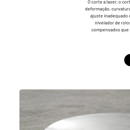
O corte a laser, o c
deformação, curvatura
ajuste inadequado 
nivelador de rolo
compensados que ap