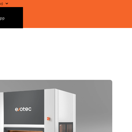
pt
)
app