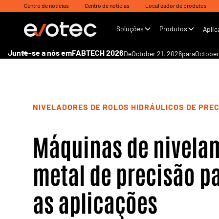
Centro de notícias
Centro de notícias
Localizador de produtos
Soluções
Produtos
Aplic
Junte-se a nós em
FABTECH 2026
De
October 21, 2026
para
October
NIVELADORES DE ROLOS HIDRÁULICOS DE PRE
Máquinas de nivela
metal de precisão p
as aplicações