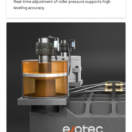
Real-time adjustment of roller pressure supports high
leveling accuracy.