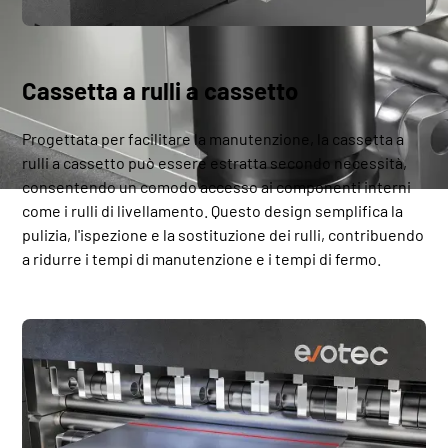
Cassetta a rulli a cassetto
Progettata per facilitare la manutenzione, la cassetta a
rulli a cassetto può essere estratta secondo necessità,
consentendo un comodo accesso ai componenti interni
come i rulli di livellamento. Questo design semplifica la
pulizia, l'ispezione e la sostituzione dei rulli, contribuendo
a ridurre i tempi di manutenzione e i tempi di fermo.