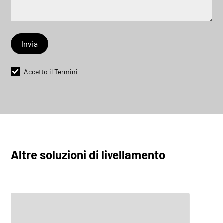
Accetto il
Termini
FlatLine L10
Esplora
Altre soluzioni di livellamento
FlatLine L16
Esplora
FlatLine L25
Esplora