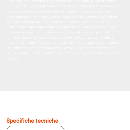
rilascio delle sollecitazioni e la correzione della planarità nelle parti tagliate
termicamente. Che si tratti di materiali tagliati al plasma, tagliati a fiamma o con
ossitaglio, la potente struttura della macchina elimina la deformazione e la
distorsione che si verificano durante i processi di taglio termico. La FlatLine
H200 gestisce con facilità sia il materiale alimentato da bobina che le parti
piatte di grandi dimensioni, fornendo la forza di livellamento necessaria per
ottenere una planarità costante anche nei materiali più spessi e difficili.
Fornendo lastre piatte e antistress pronte per la fabbricazione immediata,
ridurrete i problemi di lavorazione a valle, migliorerete la qualità delle saldature
ed eliminerete costose rilavorazioni. Questa è la livellatrice progettata per
gestire i lavori più difficili e mantenere produttive le operazioni di fabbricazione
pesante.
Specifiche tecniche