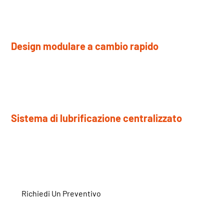
elevata rigidità e stabilità strutturale a lungo termine.
Design modulare a cambio rapido
Il sistema idraulico a cambio rapido dei rulli consente una
rapida sostituzione dei rulli con tempi di fermo minimi.
Sistema di lubrificazione centralizzato
La lubrificazione automatica riduce la manutenzione
manuale e l'usura dei componenti.
Richiedi Un Preventivo