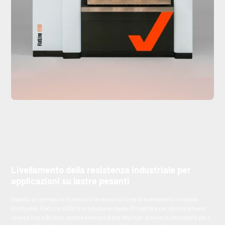
Livellamento della resistenza industriale per
applicazioni su lastre pesanti
Quando le operazioni richiedono la massima forza di livellamento e rigidità
strutturale, FlatLine H200 è la soluzione ideale. Progettata per gestire lamiere
spesse fino a 80 mm, questa livellatrice per impieghi gravosi è ottimizzata per il