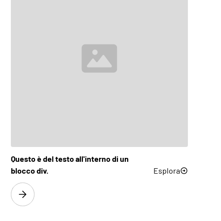
FlatLine L32
Esplora
FlatLine L40
Esplora
FlatLine L50
Esplora
FlatLine M63
Esplora
Questo è del testo all'interno di un
FlatLine M80
Esplora
blocco div.
Esplora
FlatLine M100
Esplora