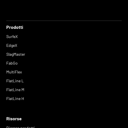
Prodotti
SurfeX
EdgeX
SlagMaster
FabGo
MultiFlex
FlatLine L
FlatLine M
FlatLine H
Risorse
Ricerca prodotti