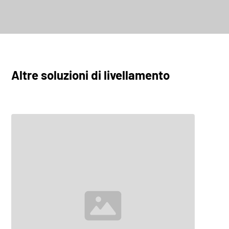
FlatLine L10
Esplora
Altre soluzioni di livellamento
FlatLine L25
Esplora
FlatLine L32
Esplora
FlatLine L40
Esplora
FlatLine L50
Esplora