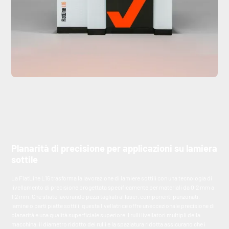
Planarità di precisione per applicazioni su lamiera
sottile
La FlatLine L16 trasforma la lavorazione di lamiere sottili con una tecnologia di
livellamento di precisione progettata specificamente per materiali da 0,2 mm a
1,2 mm. Che stiate lavorando pezzi tagliati al laser, componenti punzonati,
lamine o parti piatte sottili, questa livellatrice offre un'eccezionale precisione di
planarità e una qualità superficiale superiore. I rulli livellatori multipli della
macchina, il diametro ridotto dei rulli e la spaziatura ridotta assicurano che i