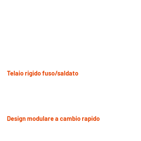
termine
Ogni elemento strutturale e meccanico chiave è
progettato per mantenere la precisione nel tempo,
semplificare l'assistenza di routine e supportare un
funzionamento affidabile in ambienti di produzione
impegnativi.
Telaio rigido fuso/saldato
La struttura in lamiera d'acciaio spessa o in ghisa offre
elevata rigidità e stabilità strutturale a lungo termine.
Design modulare a cambio rapido
Il sistema idraulico a cambio rapido dei rulli consente una
rapida sostituzione dei rulli con tempi di fermo minimi.