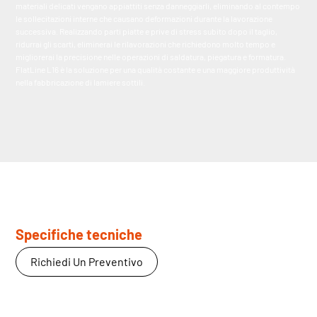
materiali delicati vengano appiattiti senza danneggiarli, eliminando al contempo
le sollecitazioni interne che causano deformazioni durante la lavorazione
successiva. Realizzando parti piatte e prive di stress subito dopo il taglio,
ridurrai gli scarti, eliminerai le rilavorazioni che richiedono molto tempo e
migliorerai la precisione nelle operazioni di saldatura, piegatura e formatura.
FlatLine L16 è la soluzione per una qualità costante e una maggiore produttività
nella fabbricazione di lamiere sottili.
Specifiche tecniche
Richiedi Un Preventivo