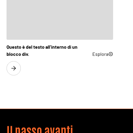
FlatLine H200
Esplora
FlatLine M63
Esplora
Questo è del testo all'interno di un
FlatLine M80
Esplora
blocco div.
Esplora
FlatLine M100
Esplora
FlatLine H125
Esplora
FlatLine H160
Esplora
Il passo avanti