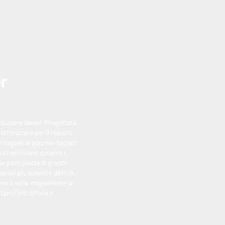
er
soluzione ideale. Progettata
ttimizzata per il rilascio
 tagliati al plasma, tagliati
 si verificano durante i
e parti piatte di grandi
ali più spessi e difficili.
e a valle, migliorerete la
vori più difficili e