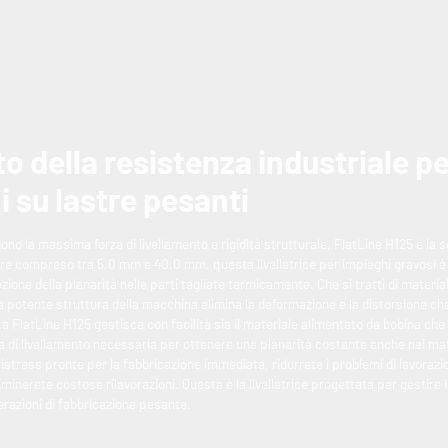
o della resistenza industriale p
i su lastre pesanti
ono la massima forza di livellamento e rigidità strutturale, FlatLine H125 è la 
re compreso tra 5,0 mm e 40,0 mm, questa livellatrice per impieghi gravosi è o
ezione della planarità nelle parti tagliate termicamente. Che si tratti di materiali
a potente struttura della macchina elimina la deformazione e la distorsione che
a FlatLine H125 gestisce con facilità sia il materiale alimentato da bobina che l
a di livellamento necessaria per ottenere una planarità costante anche nei materi
istress pronte per la fabbricazione immediata, ridurrete i problemi di lavorazion
minerete costose rilavorazioni. Questa è la livellatrice progettata per gestire i la
razioni di fabbricazione pesante.