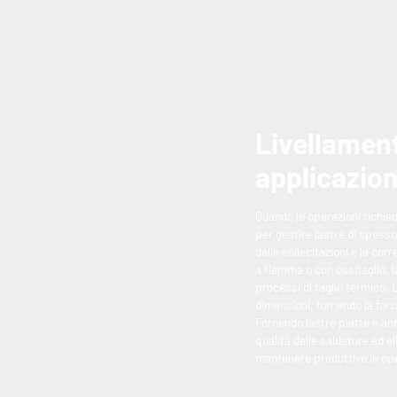
Livellament
applicazion
Quando le operazioni richied
per gestire lastre di spesso
delle sollecitazioni e la corr
a fiamma o con ossitaglio, l
processi di taglio termico. L
dimensioni, fornendo la forz
Fornendo lastre piatte e ant
qualità delle saldature ed eli
mantenere produttive le ope