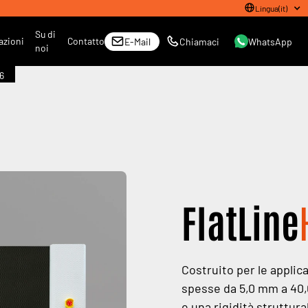
Lingua
(
it
)
Su di
azioni
Contatto
E-Mail
Chiamaci
WhatsApp
noi
6
FlatLine
Costruito per le applicaz
spesse da 5,0 mm a 40,0
e una rigidità struttural