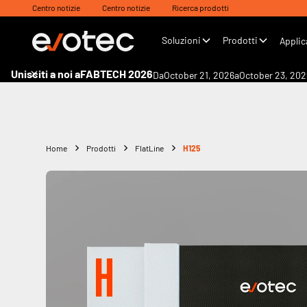
Centro notizie
Centro notizie
Ricerca prodotti
Soluzioni
Prodotti
Applic
Unisciti a noi a
FABTECH 2026
Da
October 21, 2026
a
October 23, 202
Home
Prodotti
FlatLine
H125