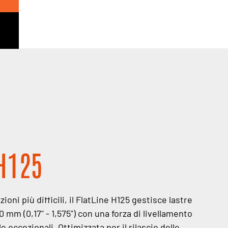
H125
ioni più difficili, il FlatLine H125 gestisce lastre
 mm (0,17" - 1,575") con una forza di livellamento
e eccezionali. Ottimizzata per il rilascio delle