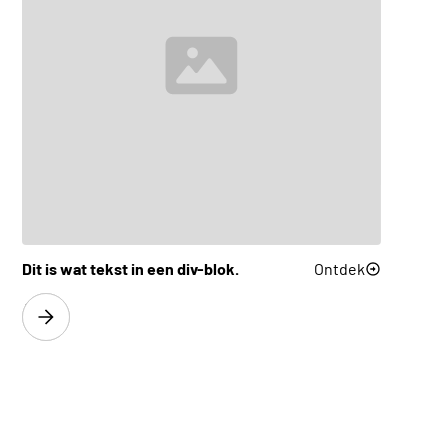
FlatLine L40
Ontdek
FlatLine L50
Ontdek
FlatLine H200
Ontdek
Dit is wat tekst in een div-blok.
Ontdek
FlatLine M63
Ontdek
FlatLine M80
Ontdek
FlatLine M100
Ontdek