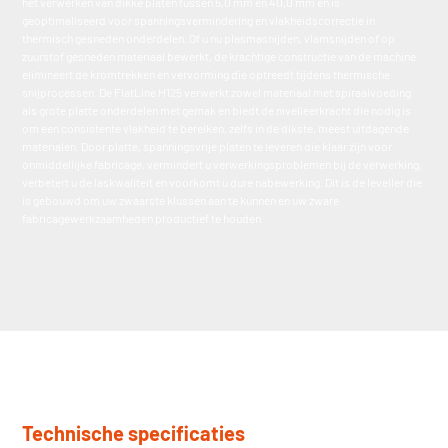
het verwerken van dikke platen tussen 5,0 mm en 40,0 mm en is
geoptimaliseerd voor spanningsvermindering en vlakheidscorrectie in
thermisch gesneden onderdelen. Of u nu plasmasnijden, vlamsnijden of op
zuurstof gesneden materiaal bewerkt, de krachtige constructie van de machine
elimineert de kromtrekken en vervorming die optreedt tijdens thermische
snijprocessen. De FlatLine H125 verwerkt zowel materiaal met spiraalvoeding
als grote platte onderdelen met gemak en biedt de nivelleerkracht die nodig is
om een consistente vlakheid te bereiken, zelfs in de dikste, meest uitdagende
materialen. Door platte, spanningsvrije platen te leveren die klaar zijn voor
onmiddellijke fabricage, vermindert u verwerkingsproblemen bij de verwerking,
verbetert u de laskwaliteit en voorkomt u dure nabewerking. Dit is de leveller die
is gebouwd om uw zwaarste klussen aan te kunnen en uw zware
fabricagewerkzaamheden productief te houden.
Technische specificaties