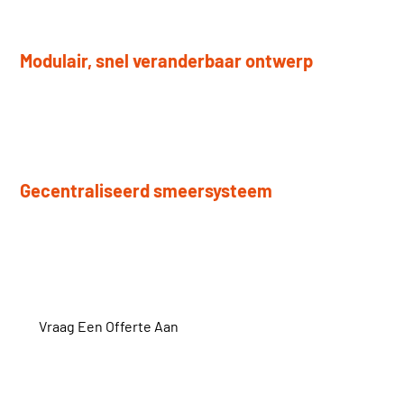
Modulair, snel veranderbaar ontwerp
Het hydraulische snelwisselrolsysteem maakt snelle
vervanging van de rollen mogelijk met minimale uitvaltijd.
Gecentraliseerd smeersysteem
Automatische smering vermindert handmatig onderhoud
en slijtage van onderdelen.
Vraag Een Offerte Aan