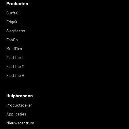
Producten
SurfeX
EdgeX
SlagMaster
FabGo
MultiFlex
FlatLine L
FlatLine M
FlatLine H
Hulpbronnen
Productzoeker
Applicaties
Nieuwscentrum