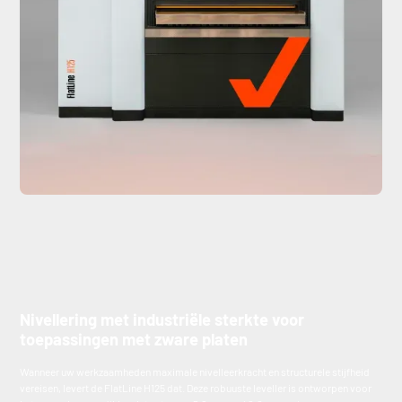
Nivellering met industriële sterkte voor
toepassingen met zware platen
Wanneer uw werkzaamheden maximale nivelleerkracht en structurele stijfheid
vereisen, levert de FlatLine H125 dat. Deze robuuste leveller is ontworpen voor