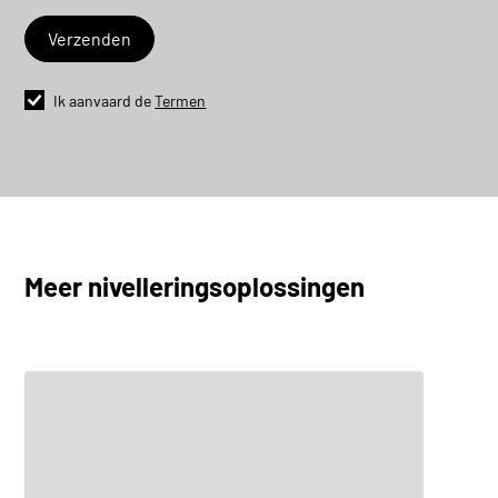
Ik aanvaard de
Termen
FlatLine L10
Ontdek
Meer nivelleringsoplossingen
FlatLine L16
Ontdek
FlatLine L25
Ontdek
FlatLine L32
Ontdek