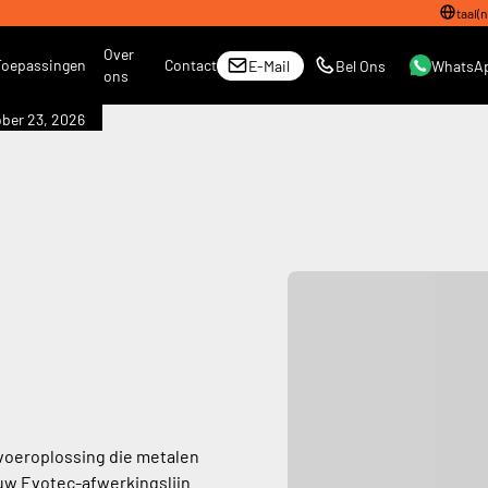
taal
(
n
Over
Toepassingen
Contact
E-Mail
Bel Ons
WhatsA
ons
ber 23, 2026
voeroplossing die metalen
uw Evotec-afwerkingslijn.