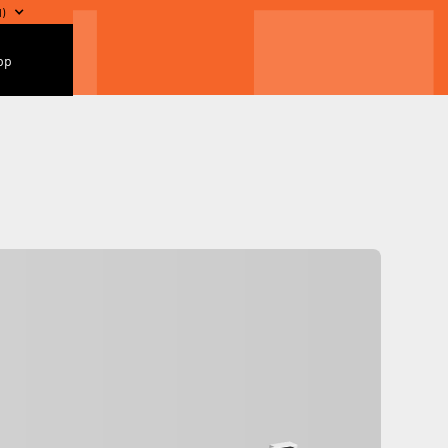
l
)
pp