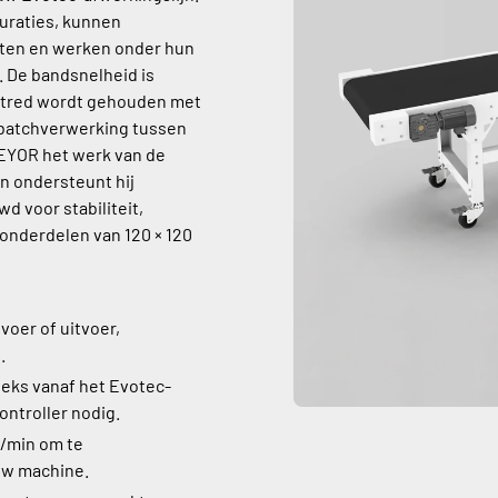
guraties, kunnen
ten en werken onder hun
. De bandsnelheid is
ke tred wordt gehouden met
 batchverwerking tussen
EYOR het werk van de
n ondersteunt hij
d voor stabiliteit,
 onderdelen van 120 × 120
voer of uitvoer,
.
eks vanaf het Evotec-
ntroller nodig.
m/min om te
uw machine.