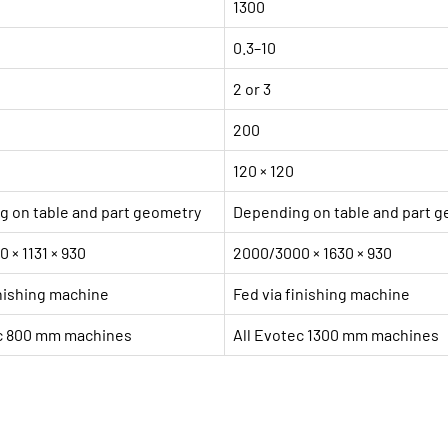
1300
0.3–10
2 or 3
200
120 × 120
 on table and part geometry
Depending on table and part 
 × 1131 × 930
2000/3000 × 1630 × 930
inishing machine
Fed via finishing machine
ec 800 mm machines
All Evotec 1300 mm machines