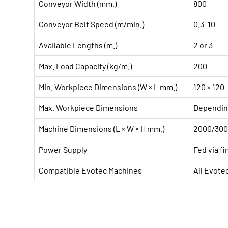
Conveyor Width (mm.)
800
Conveyor Belt Speed (m/min.)
0.3–10
Available Lengths (m.)
2 or 3
Max. Load Capacity (kg/m.)
200
Min. Workpiece Dimensions (W × L mm.)
120 × 120
Max. Workpiece Dimensions
Depending
Machine Dimensions (L × W × H mm.)
2000/3000
Power Supply
Fed via f
Compatible Evotec Machines
All Evot