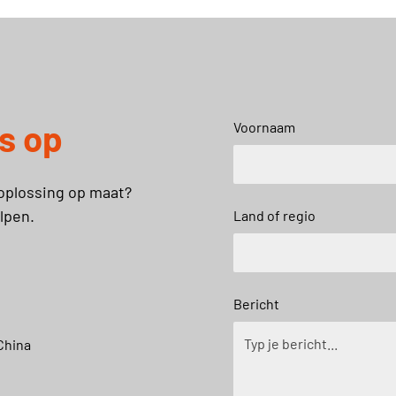
s op
Voornaam
oplossing op maat?
lpen.
Land of regio
Bericht
China