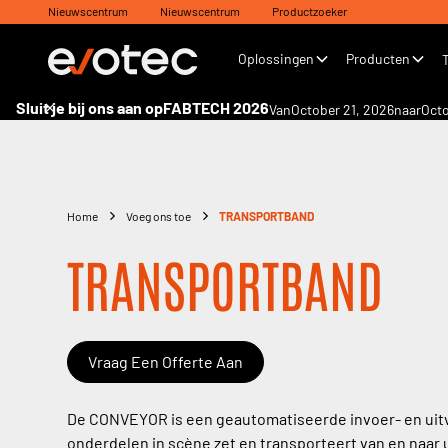
Nieuwscentrum
Nieuwscentrum
Productzoeker
Oplossingen
Producten
Sluit je bij ons aan op
FABTECH 2026
Van
October 21, 2026
naar
Octo
Home
Voeg ons toe
TRANSPORTBAND
TRANSPORTBAND
Vraag Een Offerte Aan
De CONVEYOR is een geautomatiseerde invoer- en uit
onderdelen in scène zet en transporteert van en naar 