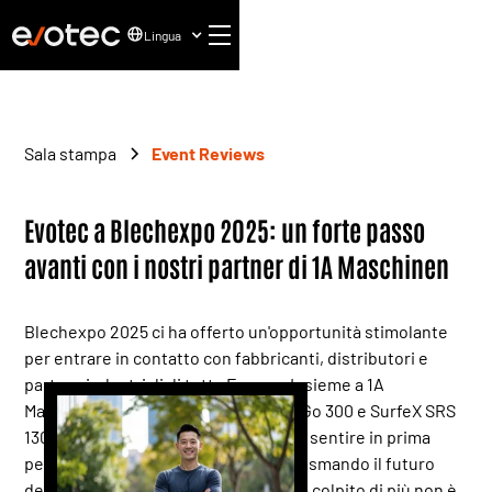
Lingua
Sala stampa
Event Reviews
Evotec a Blechexpo 2025: un forte passo
avanti con i nostri partner di 1A Maschinen
Blechexpo 2025 ci ha offerto un'opportunità stimolante
per entrare in contatto con fabbricanti, distributori e
partner industriali di tutta Europa. Insieme a 1A
Maschinen, abbiamo presentato FabGo 300 e SurfeX SRS
1300 e abbiamo avuto la possibilità di sentire in prima
persona come i produttori stanno plasmando il futuro
della finitura dei metalli. Ciò che ci ha colpito di più non è