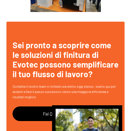
Sei pronto a scoprire come
le soluzioni di finitura di
Evotec possono semplificare
il tuo flusso di lavoro?
Contatta il nostro team o richiedi una demo oggi stesso: siamo qui per
aiutarti a fare il passo successivo verso una maggiore efficienza e
risultati migliori.
Fai Qualsiasi Domanda