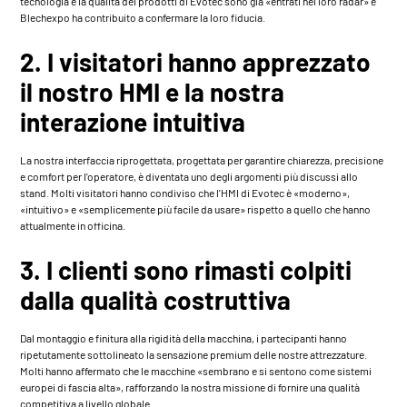
tecnologia e la qualità dei prodotti di Evotec sono già «entrati nel loro radar» e
Blechexpo
ha contribuito a confermare la loro fiducia.
2. I visitatori hanno apprezzato
il nostro HMI e la nostra
interazione intuitiva
La nostra interfaccia riprogettata, progettata per garantire chiarezza, precisione
e comfort per l'operatore, è diventata uno degli argomenti più discussi allo
stand. Molti visitatori hanno condiviso che l'HMI di Evotec è «moderno»,
«intuitivo» e «semplicemente più facile da usare» rispetto a quello che hanno
attualmente in officina.
3. I clienti sono rimasti colpiti
dalla qualità costruttiva
Dal montaggio e finitura alla rigidità della macchina, i partecipanti hanno
ripetutamente sottolineato la sensazione premium delle nostre attrezzature.
Molti hanno affermato che le macchine «sembrano e si sentono come sistemi
europei di fascia alta», rafforzando la nostra missione di fornire una qualità
competitiva a livello globale.