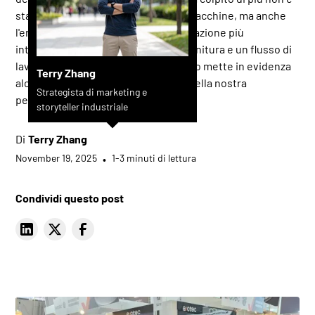
stato solo l'interesse per le nostre macchine, ma anche
l'entusiasmo condiviso per un'automazione più
intelligente, una migliore qualità di finitura e un flusso di
lavoro più efficiente. Questo riepilogo mette in evidenza
Terry Zhang
alcuni dei momenti più significativi della nostra
Strategista di marketing e
permanenza a Stoccarda.
storyteller industriale
Di
Terry Zhang
November 19, 2025
•
1-3 minuti di lettura
Condividi questo post