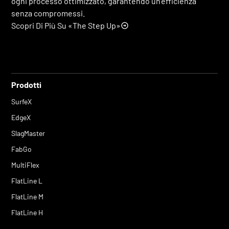
ogni processo ottimizzato, garantendo un'efficienza
senza compromessi.
Scopri Di Più Su «The Step Up»
Prodotti
SurfeX
EdgeX
SlagMaster
FabGo
MultiFlex
FlatLine L
FlatLine M
FlatLine H