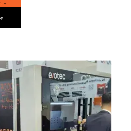
l
)
pp