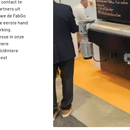
 contact te
rtners uit
 we de FabGo
de eerste hand
rking
esse in onze
mere
iciëntere
eest