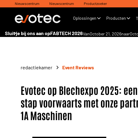
Nieuwscentrum
Nieuwscentrum
Productzoeker
Oplossingen
Producten
Sluit je bij ons aan op
FABTECH 2026
Van
October 21, 2026
naar
Octo
redactiekamer
Event Reviews
Evotec op Blechexpo 2025: een
stap voorwaarts met onze partn
1A Maschinen