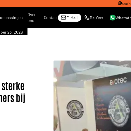
taal
(
n
Over
Toepassingen
Contact
E-Mail
Bel Ons
WhatsA
ons
ber 23, 2026
 sterke
ers bij