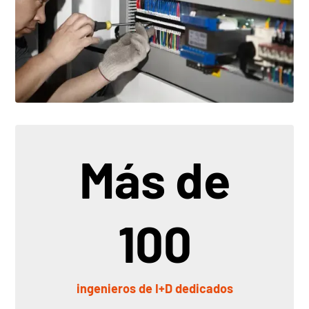
Más de
100
ingenieros de I+D dedicados