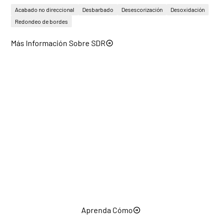
Acabado no direccional
Desbarbado
Desescorización
Desoxidación
Redondeo de bordes
Más Información Sobre SDR
Soluciones
personalizadas
Para los clientes de mercados especializados o con
requisitos de producción únicos, Evotec también
configura las máquinas con la combinación correcta
de módulos.
Aprenda Cómo