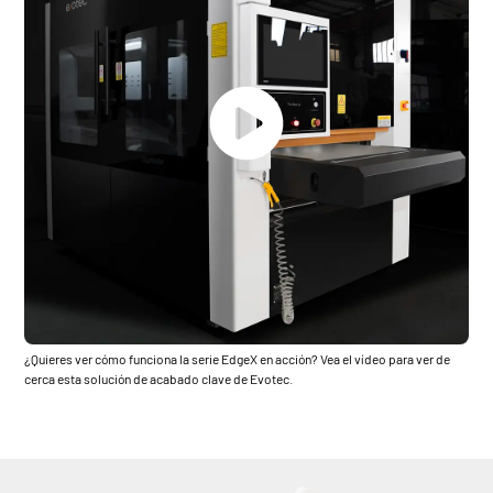
¿Quieres ver cómo funciona la serie EdgeX en acción? Vea el vídeo para ver de
cerca esta solución de acabado clave de Evotec.