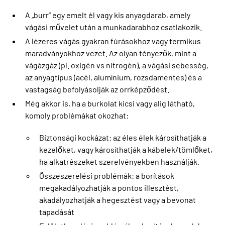
A „burr” egy emelt él vagy kis anyagdarab, amely
vágási művelet után a munkadarabhoz csatlakozik.
A lézeres vágás gyakran fúrásokhoz vagy termikus
maradványokhoz vezet. Az olyan tényezők, mint a
vágázgáz (pl. oxigén vs nitrogén), a vágási sebesség,
az anyagtípus (acél, alumínium, rozsdamentes) és a
vastagság befolyásolják az orrképződést.
Még akkor is, ha a burkolat kicsi vagy alig látható,
komoly problémákat okozhat:
Biztonsági kockázat: az éles élek károsíthatják a
kezelőket, vagy károsíthatják a kábelek/tömlőket,
ha alkatrészeket szerelvényekben használják.
Összeszerelési problémák: a borítások
megakadályozhatják a pontos illesztést,
akadályozhatják a hegesztést vagy a bevonat
tapadását