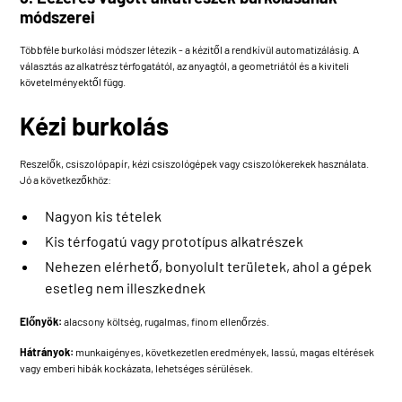
módszerei
Többféle burkolási módszer létezik - a kézitől a rendkívül automatizálásig. A
választás az alkatrész térfogatától, az anyagtól, a geometriától és a kiviteli
követelményektől függ.
Kézi burkolás
Reszelők, csiszolópapír, kézi csiszológépek vagy csiszolókerekek használata.
Jó a következőkhöz:
Nagyon kis tételek
Kis térfogatú vagy prototípus alkatrészek
Nehezen elérhető, bonyolult területek, ahol a gépek
esetleg nem illeszkednek
Előnyök:
alacsony költség, rugalmas, finom ellenőrzés.
Hátrányok:
munkaigényes, következetlen eredmények, lassú, magas eltérések
vagy emberi hibák kockázata, lehetséges sérülések.