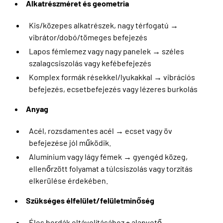
Alkatrészméret és geometria
Kis/közepes alkatrészek, nagy térfogatú →
vibrátor/dobó/tömeges befejezés
Lapos fémlemez vagy nagy panelek → széles
szalagcsiszolás vagy kefébefejezés
Komplex formák résekkel/lyukakkal → vibrációs
befejezés, ecsetbefejezés vagy lézeres burkolás
Anyag
Acél, rozsdamentes acél → ecset vagy öv
befejezése jól működik.
Alumínium vagy lágy fémek → gyengéd közeg,
ellenőrzött folyamat a túlcsiszolás vagy torzítás
elkerülése érdekében.
Szükséges élfelület/felületminőség
Éles bordák eltávolításához + alapvető