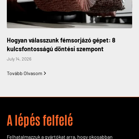
Hogyan válasszunk fémsorjázó gépet: 8
kulcsfontosságú döntési szempont
July 14, 2026
Tovább Olvasom
A lépés felfelé
Felhatalmazzuk a gyártókat arra, hogy okosabban