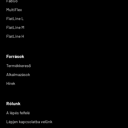
FabGo
MultiFlex
FlatLine L
FlatLine M
FlatLine H
Források
Termékkereső
Alkalmazások
Hírek
Rólunk
A lépés felfelé
Lépjen kapcsolatba velünk