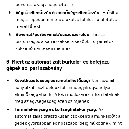
bevonatra vagy hegesztésre.
Végső ellenőrzés és minőség-ellenőrzés
- Erősítse
meg a repedésmentes éleket, a felületi felületet, a
mérettűrést.
Bevonat/porbevonat/összeszerelés
- Tiszta,
biztonságos alkatrészekkel a későbbi folyamatok
zökkenőmentesen mennek.
6. Miért az automatizált burkoló- és befejező
gépek az ipari szabvány
Következetesség és ismételhetőség:
Nem számít,
hány alkatrészt dolgoz fel, mindegyik ugyanolyan
élminőséggel jár ki. A kézi módszerek ritkán felelnek
meg az egységesség ezen szintjének.
Termelékenység és költséghatékonyság:
Az
automatizálás drasztikusan csökkenti a munkaidőt; a
gépek gyorsabban és hosszabb ideig működnek, mint