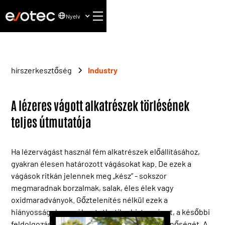
Nyelv
hírszerkesztőség
Industry
A lézeres vágott alkatrészek törlésének
teljes útmutatója
Ha lézervágást használ fém alkatrészek előállításához,
gyakran élesen határozott vágásokat kap. De ezek a
vágások ritkán jelennek meg „kész” - sokszor
megmaradnak borzalmak, salak, éles élek vagy
oxidmaradványok. Gőztelenítés nélkül ezek a
hiányosságok veszélyeztethetik a biztonságot, a későbbi
feldolgozást, a felületkezelést és a termék minőségét. A