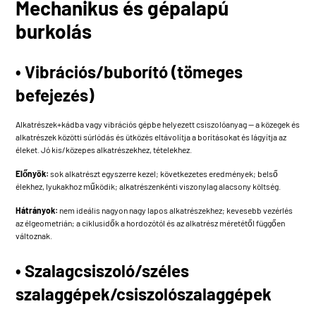
Mechanikus és gépalapú
burkolás
• Vibrációs/buborító (tömeges
befejezés)
Alkatrészek+kádba vagy vibrációs gépbe helyezett csiszolóanyag — a közegek és
alkatrészek közötti súrlódás és ütközés eltávolítja a borításokat és lágyítja az
éleket. Jó kis/közepes alkatrészekhez, tételekhez.
Előnyök:
sok alkatrészt egyszerre kezel; következetes eredmények; belső
élekhez, lyukakhoz működik; alkatrészenkénti viszonylag alacsony költség.
Hátrányok:
nem ideális nagyon nagy lapos alkatrészekhez; kevesebb vezérlés
az élgeometrián; a ciklusidők a hordozótól és az alkatrész méretétől függően
változnak.
• Szalagcsiszoló/széles
szalaggépek/csiszolószalaggépek