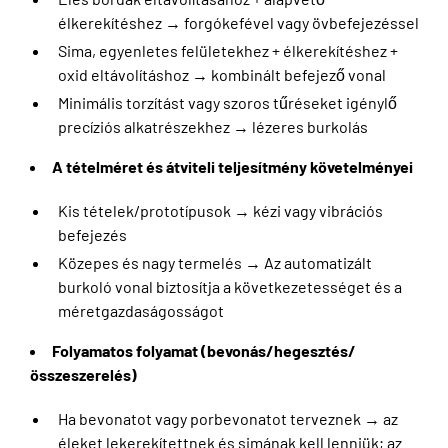
élkerekítéshez → forgókefével vagy övbefejezéssel
Sima, egyenletes felületekhez + élkerekítéshez +
oxid eltávolításhoz → kombinált befejező vonal
Minimális torzítást vagy szoros tűréseket igénylő
precíziós alkatrészekhez → lézeres burkolás
A tételméret és átviteli teljesítmény követelményei
Kis tételek/prototípusok → kézi vagy vibrációs
befejezés
Közepes és nagy termelés → Az automatizált
burkoló vonal biztosítja a következetességet és a
méretgazdaságosságot
Folyamatos folyamat (bevonás/hegesztés/
összeszerelés)
Ha bevonatot vagy porbevonatot terveznek → az
éleket lekerekítettnek és simának kell lenniük; az