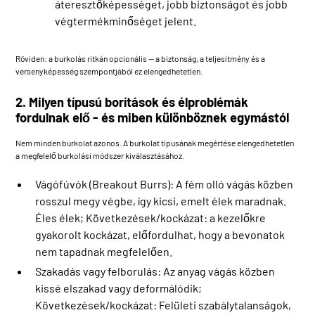
áteresztőképességet, jobb biztonságot és jobb
végtermékminőséget jelent.
Röviden: a burkolás ritkán opcionális — a biztonság, a teljesítmény és a
versenyképesség szempontjából ez elengedhetetlen.
2. Milyen típusú borítások és élproblémák
fordulnak elő - és miben különböznek egymástól
Nem minden burkolat azonos. A burkolat típusának megértése elengedhetetlen
a megfelelő burkolási módszer kiválasztásához.
Vágófúvók (Breakout Burrs): A fém olló vágás közben
rosszul megy végbe, így kicsi, emelt élek maradnak.
Éles élek; Következések/kockázat: a kezelőkre
gyakorolt kockázat, előfordulhat, hogy a bevonatok
nem tapadnak megfelelően.
Szakadás vagy felborulás: Az anyag vágás közben
kissé elszakad vagy deformálódik;
Következések/kockázat: Felületi szabálytalanságok,