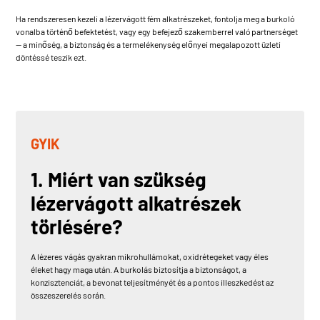
Ha rendszeresen kezeli a lézervágott fém alkatrészeket, fontolja meg a burkoló
vonalba történő befektetést, vagy egy befejező szakemberrel való partnerséget
— a minőség, a biztonság és a termelékenység előnyei megalapozott üzleti
döntéssé teszik ezt.
GYIK
1. Miért van szükség
lézervágott alkatrészek
törlésére?
A lézeres vágás gyakran mikrohullámokat, oxidrétegeket vagy éles
éleket hagy maga után. A burkolás biztosítja a biztonságot, a
konzisztenciát, a bevonat teljesítményét és a pontos illeszkedést az
összeszerelés során.