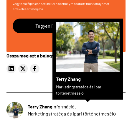
vagy beszéljen csapatunkkal a személyre szabott munkafolyamat-
értékelésért még ma.
Tegyen Fel Bármilyen Kérdést
Ossza meg ezt a bejegyzést
Terry Zhang
Marketingstratéga és ipari
történetmesélő
Terry Zhang
Információ.
Marketingstratéga és ipari történetmesélő