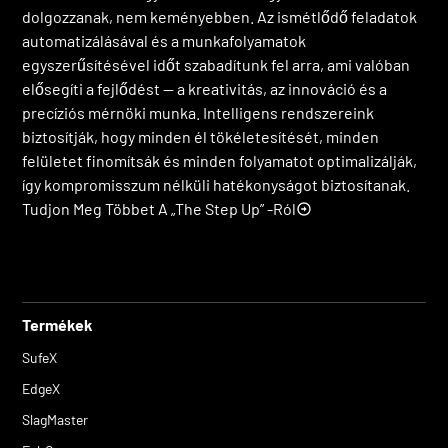
dolgozzanak, nem keményebben. Az ismétlődő feladatok
automatizálásával és a munkafolyamatok
egyszerűsítésével időt szabadítunk fel arra, ami valóban
elősegíti a fejlődést — a kreativitás, az innováció és a
precíziós mérnöki munka. Intelligens rendszereink
biztosítják, hogy minden él tökéletesítését, minden
felületet finomítsák és minden folyamatot optimalizálják,
így kompromisszum nélküli hatékonyságot biztosítanak.
Tudjon Meg Többet A „The Step Up” -ról
Termékek
SufeX
EdgeX
SlagMaster