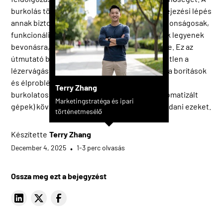
burkolás több, mint kozmetikai. Alapvető befejezési lépés
annak biztosításához, hogy az alkatrészek biztonságosak,
funkcionálisak, tartósak legyenek — és készek legyenek
bevonásra, hegesztésre vagy összeszerelésre. Ez az
útmutató bemutatja, hogy miért nélkülözhetetlen a
lézervágás után a burkolás, hogyan néznek ki a borítások
és élproblémák, és hogyan tudják a modern
Terry Zhang
burkolatosítási módszerek (különösen az automatizált
Marketingstratéga és ipari
gépek) következetesen és hatékonyan megoldani ezeket.
történetmesélő
Készítette
Terry Zhang
December 4, 2025
•
1-3 perc olvasás
Ossza meg ezt a bejegyzést