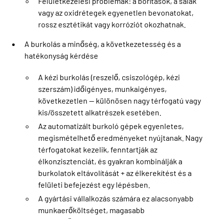
Felületkezelési problémák: a borítások, a salak
vagy az oxidrétegek egyenetlen bevonatokat,
rossz esztétikát vagy korróziót okozhatnak.
A burkolás a minőség, a következetesség és a
hatékonyság kérdése
A kézi burkolás (reszelő, csiszológép, kézi
szerszám) időigényes, munkaigényes,
következetlen — különösen nagy térfogatú vagy
kis/összetett alkatrészek esetében.
Az automatizált burkoló gépek egyenletes,
megismételhető eredményeket nyújtanak. Nagy
térfogatokat kezelik, fenntartják az
élkonzisztenciát, és gyakran kombinálják a
burkolatok eltávolítását + az élkerekítést és a
felületi befejezést egy lépésben.
A gyártási vállalkozás számára ez alacsonyabb
munkaerőköltséget, magasabb