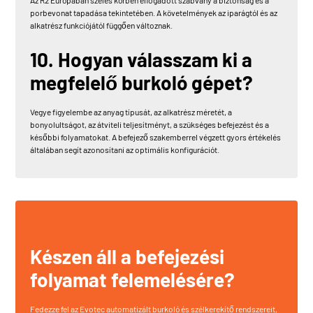
porbevonat tapadása tekintetében. A követelmények az iparágtól és az
alkatrész funkciójától függően változnak.
10. Hogyan válasszam ki a
megfelelő burkoló gépet?
Vegye figyelembe az anyag típusát, az alkatrész méretét, a
bonyolultságot, az átviteli teljesítményt, a szükséges befejezést és a
későbbi folyamatokat. A befejező szakemberrel végzett gyors értékelés
általában segít azonosítani az optimális konfigurációt.
Készen áll a befejezési
folyamat felemelésére?
Fedezze fel az Evotec automatizált burkoló és szélkerekítő rendszereit,