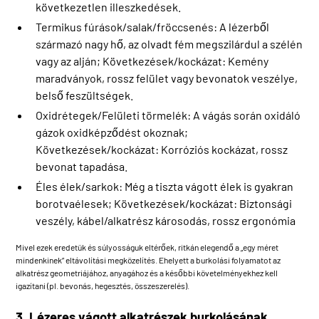
következetlen illeszkedések.
Termikus fúrások/salak/fröccsenés: A lézerből
származó nagy hő, az olvadt fém megszilárdul a szélén
vagy az alján; Következések/kockázat: Kemény
maradványok, rossz felület vagy bevonatok veszélye,
belső feszültségek.
Oxidrétegek/Felületi törmelék: A vágás során oxidáló
gázok oxidképződést okoznak;
Következések/kockázat: Korróziós kockázat, rossz
bevonat tapadása.
Éles élek/sarkok: Még a tiszta vágott élek is gyakran
borotvaélesek; Következések/kockázat: Biztonsági
veszély, kábel/alkatrész károsodás, rossz ergonómia
Mivel ezek eredetük és súlyosságuk eltérőek, ritkán elegendő a „egy méret
mindenkinek” eltávolítási megközelítés. Ehelyett a burkolási folyamatot az
alkatrész geometriájához, anyagához és a későbbi követelményekhez kell
igazítani (pl. bevonás, hegesztés, összeszerelés).
3. Lézeres vágott alkatrészek burkolásának