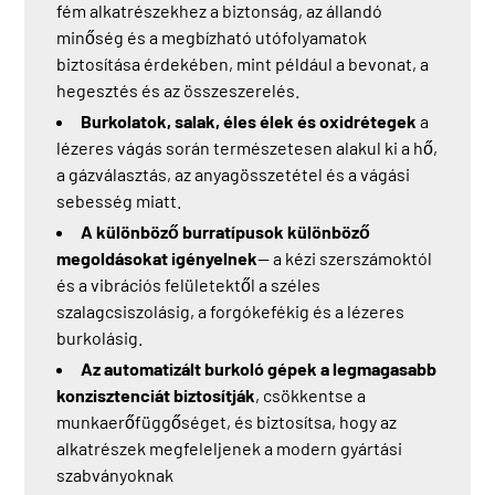
fém alkatrészekhez a biztonság, az állandó
minőség és a megbízható utófolyamatok
biztosítása érdekében, mint például a bevonat, a
hegesztés és az összeszerelés.
Burkolatok, salak, éles élek és oxidrétegek
a
lézeres vágás során természetesen alakul ki a hő,
a gázválasztás, az anyagösszetétel és a vágási
sebesség miatt.
A különböző burratípusok különböző
megoldásokat igényelnek
— a kézi szerszámoktól
és a vibrációs felületektől a széles
szalagcsiszolásig, a forgókefékig és a lézeres
burkolásig.
Az automatizált burkoló gépek a legmagasabb
konzisztenciát biztosítják
, csökkentse a
munkaerőfüggőséget, és biztosítsa, hogy az
alkatrészek megfeleljenek a modern gyártási
szabványoknak