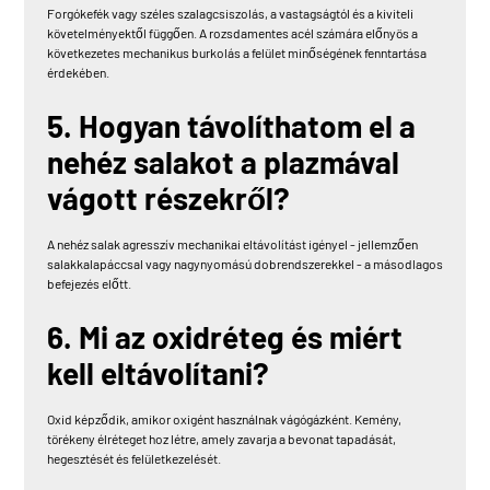
Forgókefék vagy széles szalagcsiszolás, a vastagságtól és a kiviteli
követelményektől függően. A rozsdamentes acél számára előnyös a
következetes mechanikus burkolás a felület minőségének fenntartása
érdekében.
5. Hogyan távolíthatom el a
nehéz salakot a plazmával
vágott részekről?
A nehéz salak agresszív mechanikai eltávolítást igényel - jellemzően
salakkalapáccsal vagy nagynyomású dobrendszerekkel - a másodlagos
befejezés előtt.
6. Mi az oxidréteg és miért
kell eltávolítani?
Oxid képződik, amikor oxigént használnak vágógázként. Kemény,
törékeny élréteget hoz létre, amely zavarja a bevonat tapadását,
hegesztését és felületkezelését.