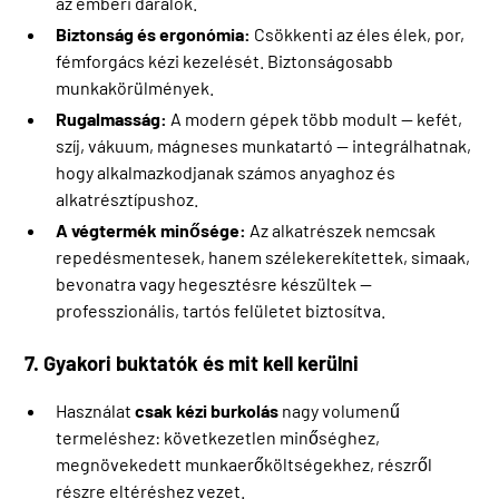
az emberi darálók.
Biztonság és ergonómia:
Csökkenti az éles élek, por,
fémforgács kézi kezelését. Biztonságosabb
munkakörülmények.
Rugalmasság:
A modern gépek több modult — kefét,
szíj, vákuum, mágneses munkatartó — integrálhatnak,
hogy alkalmazkodjanak számos anyaghoz és
alkatrésztípushoz.
A végtermék minősége:
Az alkatrészek nemcsak
repedésmentesek, hanem szélekerekítettek, simaak,
bevonatra vagy hegesztésre készültek —
professzionális, tartós felületet biztosítva.
7. Gyakori buktatók és mit kell kerülni
Használat
csak kézi burkolás
nagy volumenű
termeléshez: következetlen minőséghez,
megnövekedett munkaerőköltségekhez, részről
részre eltéréshez vezet.