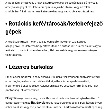
A lapos fémlemezt vagy a nagy alkatrészeket egy csiszolószalag alá helyezik,
amely a szegélyek/felületeket megmunkálja a borítások vagy a szélek
simítására. Alkalmas lemezalkatrészekhez vagy nagyobb alkatrészekhez.
• Rotációs kefé/tárcsák/kefébefejező
gépek
A forgó kefék (huzal, nejlon, csiszolóanyag) érintkeznek az alkatrész
szegélyeivel/felületeivel, hogy eltávolítsák a borításokat, a kerek éleket vagy a
felületet biztosítsá Jó fémlemezhez, élekhez, oxid- vagy salakmaradványok
tisztításához.
• Lézeres burkolás
Emelkedési módszer: a nagy energiájú fókuszált lézersugár megolvasztja vagy
elpárologtatja a burkolatok/éles éleket, néha a fémet újra lekerekített,
hibamentes éleket képezve. Különösen hasznos összetett formákhoz és nagy
pontosságú alkatrészekhez.
Előnyök:
nagy pontosság; tiszta élek; minimális mechanikai igénybevétel; jó
összetett formákhoz.
Hátrányok:
drága felszerelés; speciális beállítást igényel;
nehéz salakkal vagy mély borításokkal küzdhet; korlátozott áteresztőképesség