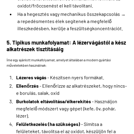
oxidot/fröccsenést el kell távolítani.
Ha a hegesztés vagy mechanikus összekapcsolás →
a repedésmentes élek segítenek a megfelelő
illeszkedésben, kerülje a feszültségkoncentrációt.
5. Tipikus munkafolyamat: A lézervágástól a kész
alkatrészek tisztításáig
Íme egy ajánlott munkafolyamat, amelyet általában a modern gyártási
műveletekben használnak:
Lézeres vágás
- Készítsen nyers formákat.
Ellenőrzés
- Ellenőrizze az alkatrészeket, hogy nincs-
e borulás, salak, oxid
Burkolatok eltávolítása/élkerekítés
- Használjon
megfelelő módszert vagy gépet (kefe, öv, pohár,
lézer).
Felületkezelés (ha szükséges)
- Simítsa a
felületeket, távolítsa el az oxidot, készüljön fel a