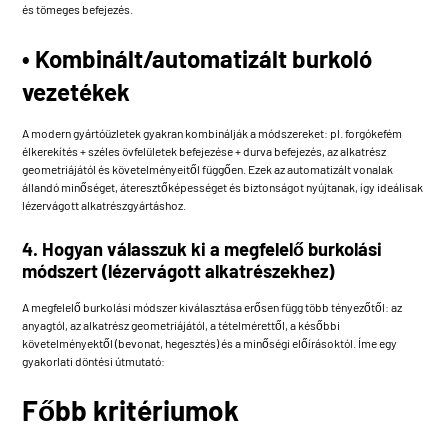
és tömeges befejezés.
• Kombinált/automatizált burkoló
vezetékek
A modern gyártóüzletek gyakran kombinálják a módszereket: pl. forgókefém
élkerekítés + széles övfelületek befejezése + durva befejezés, az alkatrész
geometriájától és követelményeitől függően. Ezek az automatizált vonalak
állandó minőséget, áteresztőképességet és biztonságot nyújtanak, így ideálisak
lézervágott alkatrészgyártáshoz.
4. Hogyan válasszuk ki a megfelelő burkolási
módszert (lézervágott alkatrészekhez)
A megfelelő burkolási módszer kiválasztása erősen függ több tényezőtől: az
anyagtól, az alkatrész geometriájától, a tételmérettől, a későbbi
követelményektől (bevonat, hegesztés) és a minőségi előírásoktól. Íme egy
gyakorlati döntési útmutató:
Főbb kritériumok