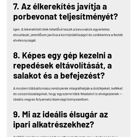
7. Az élkerekítés javítja a
porbevonat teljesítményét?
Igen. A lekerekített élek lehetővé teszik a bevonatok egyenletes
eloszlását, jelentősen javítva a korrózióállóságot és csökkentve a festék
elvékonyságát
8. Képes egy gép kezelni a
repedések eltávolítását, a
salakot és a befejezést?
A modern többállomású rendszerek integrálhatják a dobfejeket, keféket
és csiszolószalagokat, hogy egyszerre több feladatot is elvégezzenek —
ideális vegyes folyamatú lézervágó környezetben.
9. Mi az ideális élsugár az
ipari alkatrészekhez?
Az R2 Európában széles körben elfogadott szabvány a biztonság és a