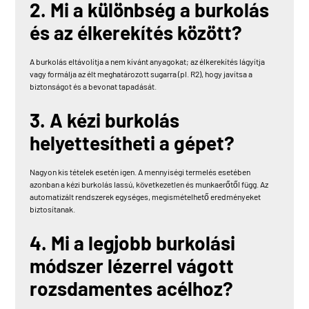
2. Mi a különbség a burkolás
és az élkerekítés között?
A burkolás eltávolítja a nem kívánt anyagokat; az élkerekítés lágyítja
vagy formálja az élt meghatározott sugarra (pl. R2), hogy javítsa a
biztonságot és a bevonat tapadását.
3. A kézi burkolás
helyettesítheti a gépet?
Nagyon kis tételek esetén igen. A mennyiségi termelés esetében
azonban a kézi burkolás lassú, következetlen és munkaerőtől függ. Az
automatizált rendszerek egységes, megismételhető eredményeket
biztosítanak.
4. Mi a legjobb burkolási
módszer lézerrel vágott
rozsdamentes acélhoz?