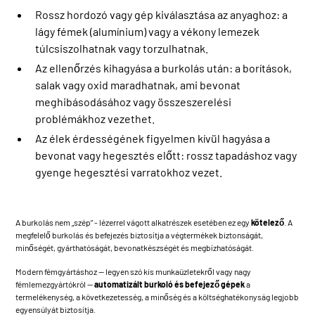
Rossz hordozó vagy gép kiválasztása az anyaghoz: a
lágy fémek (alumínium) vagy a vékony lemezek
túlcsiszolhatnak vagy torzulhatnak.
Az ellenőrzés kihagyása a burkolás után: a borítások,
salak vagy oxid maradhatnak, ami bevonat
meghibásodásához vagy összeszerelési
problémákhoz vezethet.
Az élek érdességének figyelmen kívül hagyása a
bevonat vagy hegesztés előtt: rossz tapadáshoz vagy
gyenge hegesztési varratokhoz vezet.
A burkolás nem „szép” - lézerrel vágott alkatrészek esetében ez egy
kötelező
. A
megfelelő burkolás és befejezés biztosítja a végtermékek biztonságát,
minőségét, gyárthatóságát, bevonatkészségét és megbízhatóságát.
Modern fémgyártáshoz — legyen szó kis munkaüzletekről vagy nagy
fémlemezgyártókról —
automatizált burkoló és befejező gépek
a
termelékenység, a következetesség, a minőség és a költséghatékonyság legjobb
egyensúlyát biztosítja.