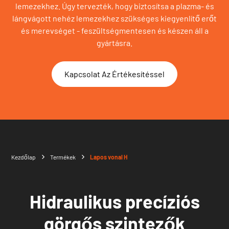
lemezekhez. Úgy tervezték, hogy biztosítsa a plazma- és
lángvágott nehéz lemezekhez szükséges kiegyenlítő erőt
és merevséget - feszültségmentesen és készen áll a
gyártásra.
Kapcsolat Az Értékesítéssel
Kezdőlap
Termékek
Lapos vonal H
Hidraulikus precíziós
görgős szintezők