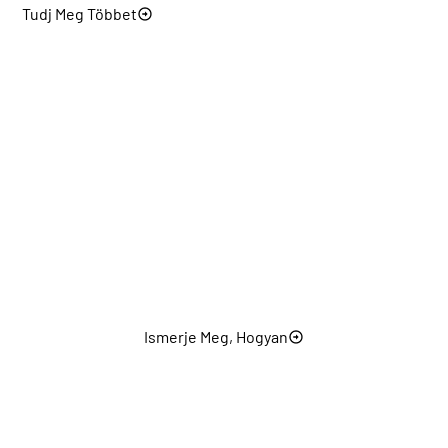
Tudj Meg Többet
Egyedi megoldások
A görgők elrendezésétől és
vezérlőarchitektúrájától kezdve az érzékelő
rendszerekig és a vonalintegrációig minden gép
úgy alakítható ki, hogy támogassa a stabil szintezési
teljesítményt a gyártási környezetben.
Ismerje Meg, Hogyan