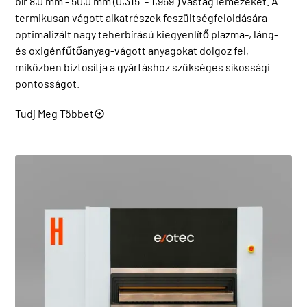
bír 8,0 mm - 50,0 mm (0,315" - 1,969") vastag lemezeket. A
termikusan vágott alkatrészek feszültségfeloldására
optimalizált nagy teherbírású kiegyenlítő plazma-, láng-
és oxigénfűtőanyag-vágott anyagokat dolgoz fel,
miközben biztosítja a gyártáshoz szükséges síkossági
pontosságot.
Tudj Meg Többet