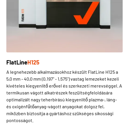
FlatLine
H125
A legnehezebb alkalmazásokhoz készült FlatLine H125 a
5,0 mm - 40,0 mm (0,197" - 1,575") vastag lemezeket kezeli
kivételes kiegyenlítő erővel és szerkezeti merevséggel. A
termikusan vágott alkatrészek feszültségfeloldására
optimalizált nagy teherbírású kiegyenlítő plazma-, láng-
és oxigénfűtőanyag-vágott anyagokat dolgoz fel,
miközben biztosítja a gyártáshoz szükséges síkossági
pontosságot.