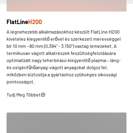
FlatLine
H200
A legnehezebb alkalmazásokhoz készült FlatLine H200
kivételes kiegyenlítő erővel és szerkezeti merevséggel
bír 10 mm - 80 mm (0,394" - 3.150") vastag lemezeket. A
termikusan vágott alkatrészek feszültségfeloldására
optimalizált nagy teherbírású kiegyenlítő plazma-, láng-
és oxigénfűtőanyag-vágott anyagokat dolgoz fel,
miközben biztosítja a gyártáshoz szükséges síkossági
pontosságot.
Tudj Meg Többet