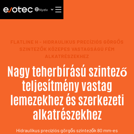
Nyelv
FLATLINE H - HIDRAULIKUS PRECÍZIÓS GÖRGŐS
SZINTEZŐK KÖZEPES VASTAGSÁGÚ FÉM
ALKATRÉSZEKHEZ
Nagy teherbírású szintező
teljesítmény vastag
lemezekhez és szerkezeti
alkatrészekhez
Hidraulikus precíziós görgős szintezők 80 mm-es