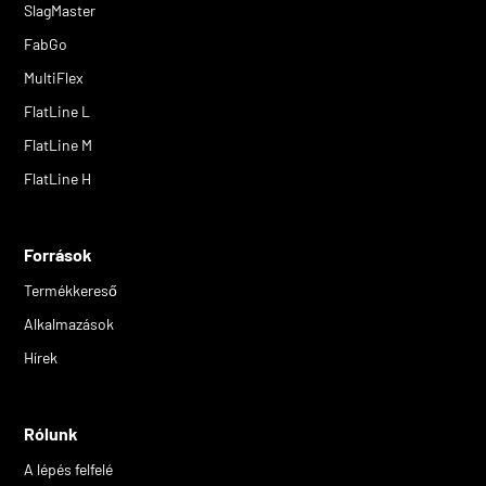
SlagMaster
FabGo
MultiFlex
FlatLine L
FlatLine M
FlatLine H
Források
Termékkereső
Alkalmazások
Hírek
Rólunk
A lépés felfelé