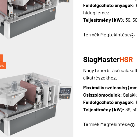
Feldolgozható anyagok:
hideg lemez
Teljesítmény (kW):
39, 5
Termék Megtekintése
SlagMaster
HSR
s
ben
Nagy teherbírású salakelt
alkatrészekhez.
Maximális szélesség (m
Csiszolómodulok:
Salakk
Feldolgozható anyagok:
Teljesítmény (kW):
39, 5
Termék Megtekintése