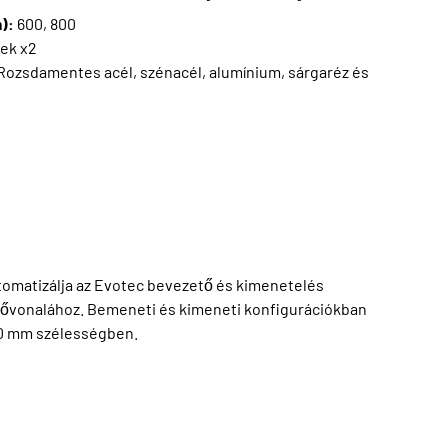
m):
600, 800
ek x2
Rozsdamentes acél, szénacél, alumínium, sárgaréz és
matizálja az Evotec bevezető és kimenetelés
zővonalához. Bemeneti és kimeneti konfigurációkban
00 mm szélességben.