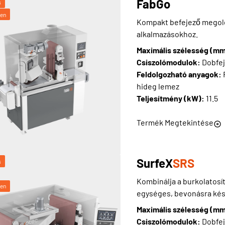
FabGo
s
ben
Kompakt befejező megold
alkalmazásokhoz.
Maximális szélesség (m
Csiszolómodulok:
Dobfej
Feldolgozható anyagok:
hideg lemez
Teljesítmény (kW):
11.5
Termék Megtekintése
SurfeX
SRS
s
Kombinálja a burkolatosít
ben
egységes, bevonásra kés
Maximális szélesség (m
Csiszolómodulok:
Dobfej