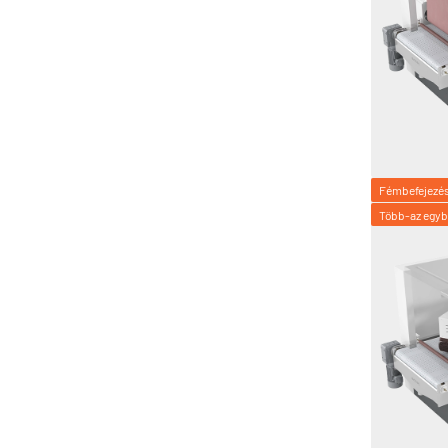
Fémbefejezé
Több-az egy