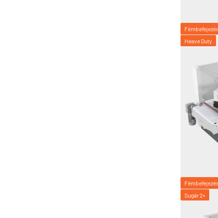
Fémbefejezé
Heave Duty
Fémbefejezé
Sugár 2+