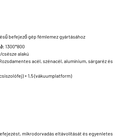
rlésű befejező gép fémlemez gyártásához
m):
1300*800
/csésze alakú
Rozsdamentes acél, szénacél, alumínium, sárgaréz és
(csiszolófej) + 1,5 (vákuumplatform)
befejezést, mikrodorvadás eltávolítását és egyenletes