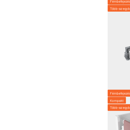
Fémbefejezé
Több-az egy
Fémbefejezé
Kompakt
Több-az egy