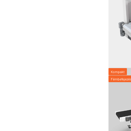
Kompakt
Fémbefejezé