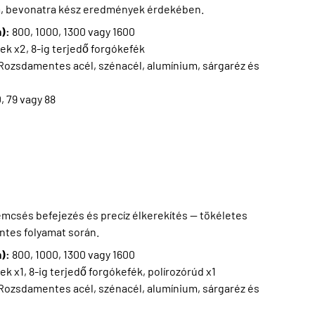
um, bevonatra kész eredmények érdekében.
m):
800, 1000, 1300 vagy 1600
ek x2, 8-ig terjedő forgókefék
Rozsdamentes acél, szénacél, alumínium, sárgaréz és
0, 79 vagy 88
mcsés befejezés és precíz élkerekítés — tökéletes
ntes folyamat során.
m):
800, 1000, 1300 vagy 1600
ek x1, 8-ig terjedő forgókefék, polírozórúd x1
Rozsdamentes acél, szénacél, alumínium, sárgaréz és