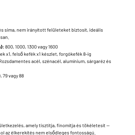
 sima, nem irányított felületeket biztosít, ideális
osan.
m):
800, 1000, 1300 vagy 1600
ek x1, felső kefék x1 készlet, forgókefék 8-ig
Rozsdamentes acél, szénacél, alumínium, sárgaréz és
0, 79 vagy 88
letkezelés, amely tisztítja, finomítja és tökéletesít —
hol az élkerekítés nem elsődleges fontosságú.