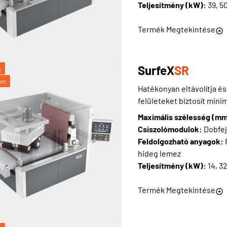
Teljesítmény (kW):
39, 5
Termék Megtekintése
SurfeX
SR
s
ben
Hatékonyan eltávolítja és
felületeket biztosít minim
Maximális szélesség (m
Csiszolómodulok:
Dobfej
Feldolgozható anyagok:
hideg lemez
Teljesítmény (kW):
14, 3
Termék Megtekintése