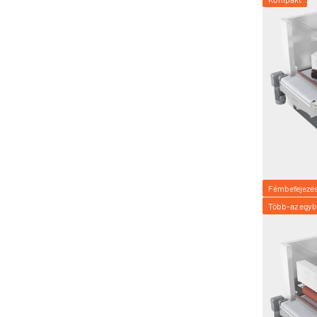
Fémbefejezé
Több-az egy