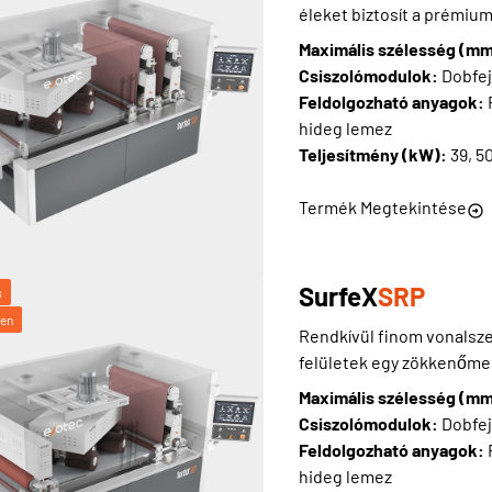
éleket biztosít a prémi
Maximális szélesség (m
Csiszolómodulok:
Dobfej
Feldolgozható anyagok:
hideg lemez
Teljesítmény (kW):
39, 5
Termék Megtekintése
SurfeX
SRP
s
ben
Rendkívül finom vonalsze
felületek egy zökkenőme
Maximális szélesség (m
Csiszolómodulok:
Dobfej
Feldolgozható anyagok:
hideg lemez