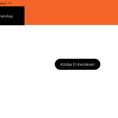
v
(
hu
)
hatsApp
Küldje El Kérdését