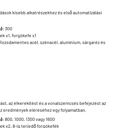
ások kisebb alkatrészekhez és első automatizálási
m):
300
ek x1, forgókefe x1
Rozsdamentes acél, szénacél, alumínium, sárgaréz és
ást, az élkerekítést és a vonalszemcsés befejezést az
z eredmények eléréséhez egy folyamatban.
m):
800, 1000, 1300 vagy 1600
ek x2, 8-ig terjedő forgókefék