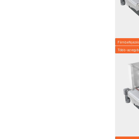
Fémbefejezé
Több-az egy