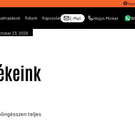
Nyel
kalmazások
Rólunk
Kapcsolat
E-Mail
Hívjon Minket
W
ctober 23, 2026
ékeink
böngésszen teljes