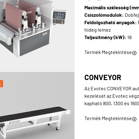
Maximális szélesség (m
Csiszolómodulok:
Dobfej
Feldolgozható anyagok:
hideg lemez
Teljesítmény (kW):
18
Termék Megtekintése
CONVEYOR
s
Az Evotec CONVEYOR auto
kezelését az Evotec vég
kapható 800, 1300 és 16
Termék Megtekintése