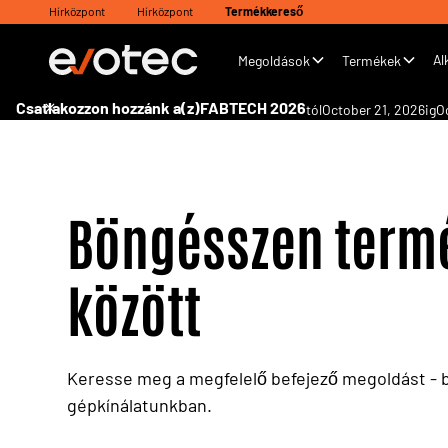
Hírközpont
Hírközpont
Termékkereső
Al
Megoldások
Termékek
Csatlakozzon hozzánk a(z)
FABTECH 2026
tól
October 21, 2026
ig
O
Böngésszen term
között
Keresse meg a megfelelő befejező megoldást - 
gépkínálatunkban.