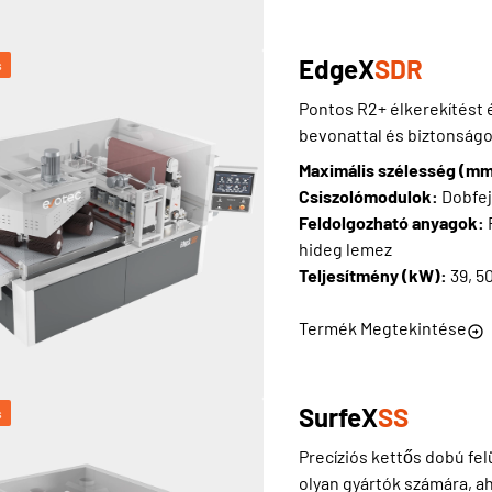
EdgeX
SDR
s
Pontos R2+ élkerekítést és
bevonattal és biztonság
Maximális szélesség (m
Csiszolómodulok:
Dobfej
Feldolgozható anyagok:
hideg lemez
Teljesítmény (kW):
39, 5
Termék Megtekintése
SurfeX
SS
s
Precíziós kettős dobú felü
olyan gyártók számára, a