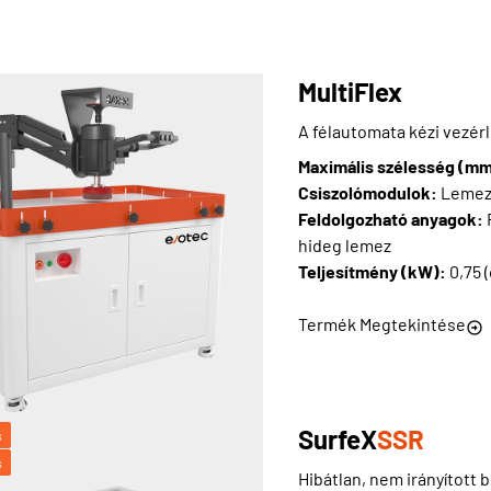
MultiFlex
A félautomata kézi vezé
Maximális szélesség (m
Csiszolómodulok:
Lemez
Feldolgozható anyagok:
hideg lemez
Teljesítmény (kW):
0,75 
Termék Megtekintése
SurfeX
SSR
s
s
Hibátlan, nem irányított 