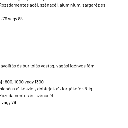
Rozsdamentes acél, szénacél, alumínium, sárgaréz és
0, 79 vagy 88
ávolítás és burkolás vastag, vágási igényes fém
m):
800, 1000 vagy 1300
alapács x1 készlet, dobfejek x1, forgókefék 8-ig
Rozsdamentes és szénacél
0 vagy 79