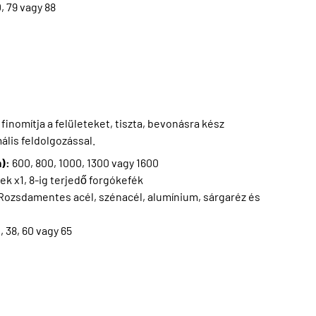
0, 79 vagy 88
 finomítja a felületeket, tiszta, bevonásra kész
ális feldolgozással.
m):
600, 800, 1000, 1300 vagy 1600
ek x1, 8-ig terjedő forgókefék
Rozsdamentes acél, szénacél, alumínium, sárgaréz és
2, 38, 60 vagy 65