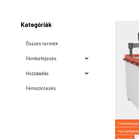
Kategóriák
Összes termék
Fémbefejezés
Hozzáadás
Fémszintezés
Fémbefejezé
Kézi befejezé
Kompakt