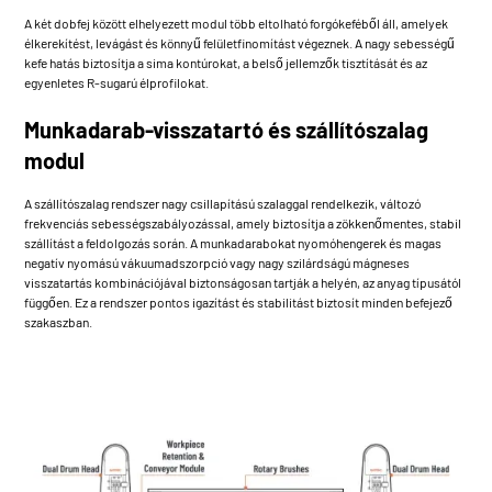
A két dobfej között elhelyezett modul több eltolható forgókeféből áll, amelyek
élkerekítést, levágást és könnyű felületfinomítást végeznek. A nagy sebességű
kefe hatás biztosítja a sima kontúrokat, a belső jellemzők tisztítását és az
egyenletes R-sugarú élprofilokat.
Munkadarab-visszatartó és szállítószalag
modul
A szállítószalag rendszer nagy csillapítású szalaggal rendelkezik, változó
frekvenciás sebességszabályozással, amely biztosítja a zökkenőmentes, stabil
szállítást a feldolgozás során. A munkadarabokat nyomóhengerek és magas
negatív nyomású vákuumadszorpció vagy nagy szilárdságú mágneses
visszatartás kombinációjával biztonságosan tartják a helyén, az anyag típusától
függően. Ez a rendszer pontos igazítást és stabilitást biztosít minden befejező
szakaszban.