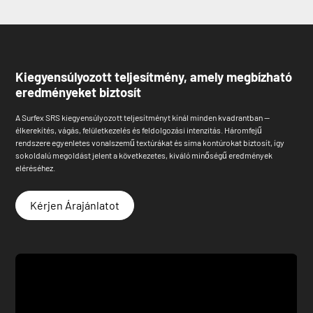
Kiegyensúlyozott teljesítmény, amely megbízható
eredményeket biztosít
A Surfex SRS kiegyensúlyozott teljesítményt kínál minden kvadrantban —
élkerekítés, vágás, felületkezelés és feldolgozási intenzitás. Háromfejű
rendszere egyenletes vonalszemű textúrákat és sima kontúrokat biztosít, így
sokoldalú megoldást jelent a következetes, kiváló minőségű eredmények
eléréséhez.
Kérjen Árajánlatot