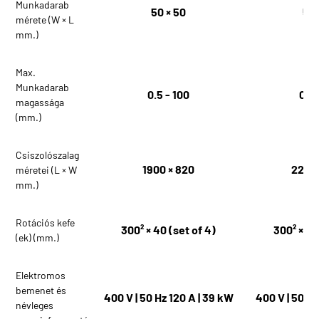
Munkadarab
50 × 50
50 
mérete (W × L
mm.)
Max.
Munkadarab
0.5 - 100
0.5 
magassága
(mm.)
Csiszolószalag
1900 × 820
2200 
méretei (L × W
mm.)
Rotációs kefe
300² × 40 (set of 4)
300² × 40
(ek) (mm.)
Elektromos
bemenet és
400 V | 50 Hz 120 A | 39 kW
400 V | 50 Hz
névleges