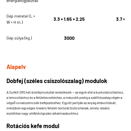
energiafogyasztás
Gép méretei (L ×
3.3 × 1.65 × 2.25
3.7 × 1.
W × H m.)
3000
3
Gép súlya (kg.)
Alapelv
Dobfej (széles csiszolószalag) modulok
A SurfeX SRS két dobfejmodullal rendelkezik — az egyik elöl a burkolatosításhoz,
a lemosításhoz és a felületecsetéshez, a második pedig a szállítószalag végén a
végső vonalszemcsék befejezéséhez. Együtt javítják az anyag eltávolítását,
miközben egységes lineáris felületi textúrát biztosítanak, amely ideális
esztétikai vagy utófeldolgozási alkalmazásokhoz.
Rotációs kefe modul