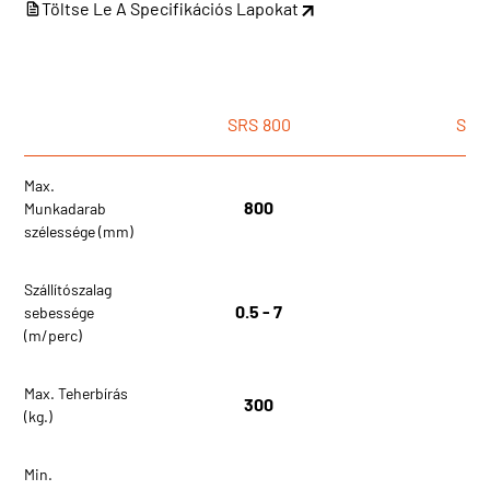
Töltse Le A Specifikációs Lapokat
SRS
800
SRS
Max.
800
1
Munkadarab
szélessége (mm)
Szállítószalag
0.5 - 7
0.5
sebessége
(m/perc)
Max. Teherbírás
300
5
(kg.)
Min.