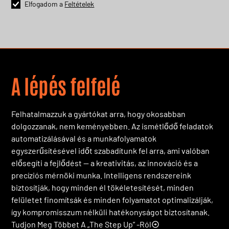
Elfogadom a
Feltételek
A lépés felfelé
Felhatalmazzuk a gyártókat arra, hogy okosabban
dolgozzanak, nem keményebben. Az ismétlődő feladatok
automatizálásával és a munkafolyamatok
egyszerűsítésével időt szabadítunk fel arra, ami valóban
elősegíti a fejlődést — a kreativitás, az innováció és a
precíziós mérnöki munka. Intelligens rendszereink
biztosítják, hogy minden él tökéletesítését, minden
felületet finomítsák és minden folyamatot optimalizálják,
így kompromisszum nélküli hatékonyságot biztosítanak.
Tudjon Meg Többet A „The Step Up” -ról