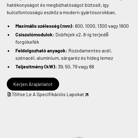
hatékonyságot és megbízhatóságot biztosít, így
kulcsfontosságú eszköz a modern gyártósorokban.
Maximális szélesség (mm):
800, 1000, 1300 vagy 1600
Csiszolómodulok:
Dobfejek x2, 8-ig terjedő
forgókefék
Feldolgozható anyagok:
Rozsdamentes acél,
szénacél, alumínium, sárgaréz és hideg lemez
Teljesítmény (kW):
39, 50, 79 vagy 88
Kérjen Árajánlatot
Töltse Le A Specifikációs Lapokat