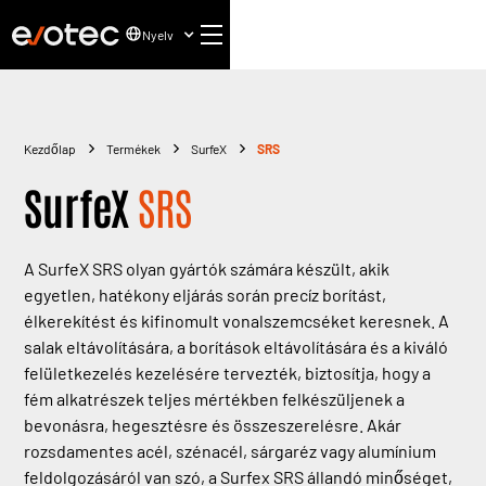
Nyelv
Kezdőlap
Termékek
SurfeX
SRS
SurfeX
SRS
A SurfeX SRS olyan gyártók számára készült, akik
egyetlen, hatékony eljárás során precíz borítást,
élkerekítést és kifinomult vonalszemcséket keresnek. A
salak eltávolítására, a borítások eltávolítására és a kiváló
felületkezelés kezelésére tervezték, biztosítja, hogy a
fém alkatrészek teljes mértékben felkészüljenek a
bevonásra, hegesztésre és összeszerelésre. Akár
rozsdamentes acél, szénacél, sárgaréz vagy alumínium
feldolgozásáról van szó, a Surfex SRS állandó minőséget,