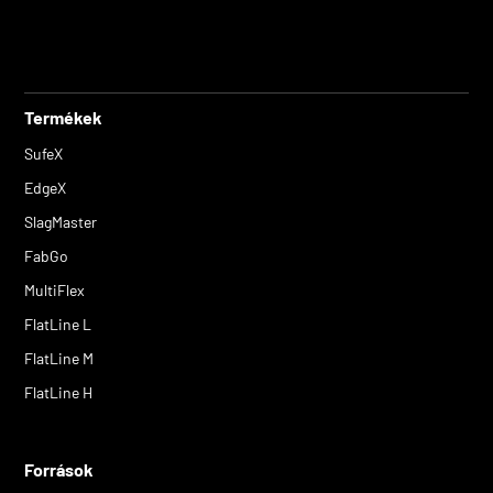
Termékek
SufeX
EdgeX
SlagMaster
FabGo
MultiFlex
FlatLine L
FlatLine M
FlatLine H
Források