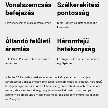
Vonalszemcsés
Szélkerekítési
befejezés
pontosság
Egységes, esztétikus felületek elérése
Sima kontúrok a biztonságosabb
kezeléshez
Állandó felületi
Háromfejű
áramlás
hatékonyság
Tökéletes előkészítés bevonáshoz és
Forduljon le, kerekítse és végezze el
festéshez
egy lépéssel
A SurfeX SRS egyetlen, zökkenőmentes munkafolyamatban biztosítja a
következetes vonalszemcsék befejezését és finomított élkerekítését. Háromfejű
konfigurációja sima, lineáris felületeket és egyenletes textúrákat biztosít minden
részen, ideális esztétikai vagy nagy tapadású alkalmazásokhoz. Kompakt,
hatékony és precíz SRS a megbízható megoldás a modern fémgyártás állandó
minőségéhez.