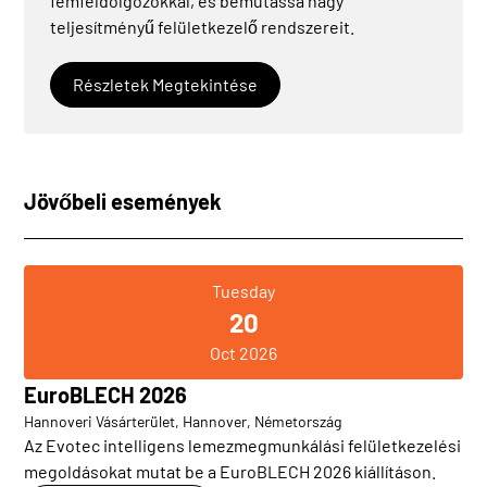
fémfeldolgozókkal, és bemutassa nagy
teljesítményű felületkezelő rendszereit.
Részletek Megtekintése
Jövőbeli események
Tuesday
20
Oct 2026
EuroBLECH 2026
Hannoveri Vásárterület, Hannover, Németország
Az Evotec intelligens lemezmegmunkálási felületkezelési
megoldásokat mutat be a EuroBLECH 2026 kiállításon.