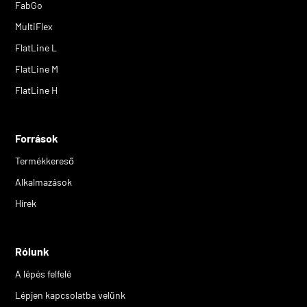
FabGo
MultiFlex
FlatLine L
FlatLine M
FlatLine H
Források
Termékkereső
Alkalmazások
Hírek
Rólunk
A lépés felfelé
Lépjen kapcsolatba velünk