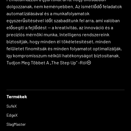
dolgozzanak, nem keményebben. Az ismétlődő feladatok
automatizálásával és a munkafolyamatok
egyszerűsítésével időt szabadítunk fel arra, ami valóban
elősegíti a fejlődést — a kreativitás, az innováció és a
precíziós mérnöki munka. Intelligens rendszereink
biztosítják, hogy minden él tökéletesítését, minden
felületet finomítsák és minden folyamatot optimalizálják,
így kompromisszum nélküli hatékonyságot biztosítanak.
Tudjon Meg Többet A „The Step Up” -ról
Termékek
SufeX
EdgeX
SlagMaster