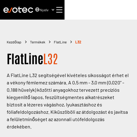
Nyelv
Kezdőlap
Termékek
FlatLine
L32
FlatLine
L32
A FlatLine L32 segítségével kivételes síkosságot érhet el
a vékony fémlemez számára. A 0,5 mm - 3,0 mm (0,020" -
0,188 hüvelyk) közötti anyagokhoz tervezett precíziós
kiegyenlítő lapos, feszültségmentes alkatrészeket
biztosít a lézeres vágáshoz, lyukasztáshoz és
fóliafeldolgozáshoz. Kiküszöböli az átdolgozást és javítsa
a felületminőséget az azonnali utófeldolgozás
érdekében.