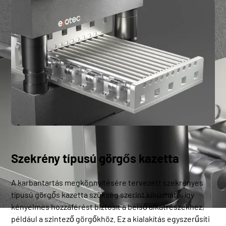
Szekrény típusú görgős kazetta
A karbantartás megkönnyítésére tervezett szekrényes
típusú görgős kazetta szükség szerint kihúzható, így
kényelmes hozzáférést biztosít a belső alkatrészekhez,
például a szintező görgőkhöz. Ez a kialakítás egyszerűsíti