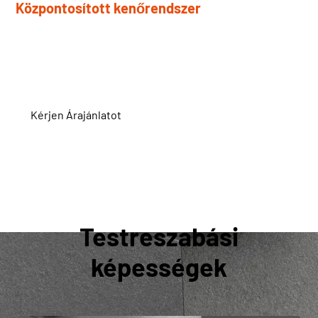
Központosított kenőrendszer
Az automatikus kenés csökkenti a kézi karbantartást és
az alkatrészek kopását
Kérjen Árajánlatot
Testreszabási
képességek