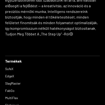
egyszerűsítésével időt szabadítunk fel arra, ami valóban
elősegíti a fejlődést — a kreativitás, az innováció és a
precíziós mérnöki munka. Intelligens rendszereink
biztosítják, hogy minden él tökéletesítését, minden
felületet finomítsák és minden folyamatot optimalizálják,
így kompromisszum nélküli hatékonyságot biztosítanak.
Tudjon Meg Többet A „The Step Up” -ról
Termékek
SufeX
EdgeX
SlagMaster
FabGo
MultiFlex