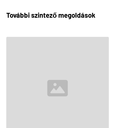
FlatLine L10
Fedezze Fel
További szintező megoldások
FlatLine L16
Fedezze Fel
FlatLine L25
Fedezze Fel
FlatLine L40
Fedezze Fel
FlatLine L50
Fedezze Fel
FlatLine H200
Fedezze Fel