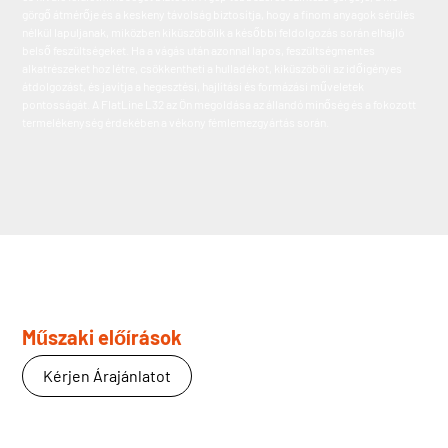
görgő átmérője és a keskeny távolság biztosítja, hogy a finom anyagok sérülés
nélkül lapuljanak, miközben kiküszöbölik a későbbi feldolgozás során elhajló
belső feszültségeket. Ha a vágás után azonnal lapos, feszültségmentes
alkatrészeket hoz létre, csökkentheti a hulladékot, kiküszöböli az időigényes
átdolgozást, és javítja a hegesztési, hajlítási és formázási műveletek
pontosságát. A FlatLine L32 az Ön megoldása az állandó minőség és a fokozott
termelékenység érdekében a vékony fémlemezgyártás során.
Műszaki előírások
Kérjen Árajánlatot