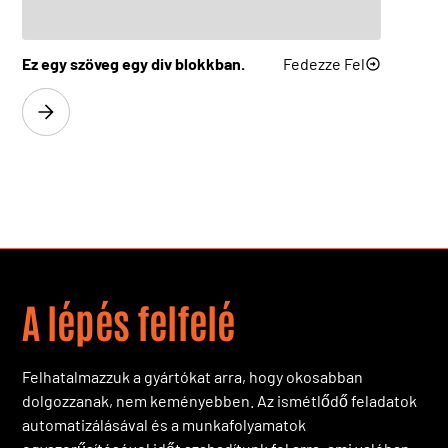
FlatLine M63
Fedezze Fel
Ez egy szöveg egy div blokkban.
Fedezze Fel
FlatLine M80
Fedezze Fel
FlatLine M100
Fedezze Fel
FlatLine H125
Fedezze Fel
FlatLine H160
Fedezze Fel
A lépés felfelé
Felhatalmazzuk a gyártókat arra, hogy okosabban
dolgozzanak, nem keményebben. Az ismétlődő feladatok
automatizálásával és a munkafolyamatok