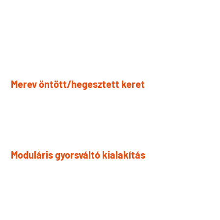
Minden kulcsfontosságú szerkezeti és mechanikai elemet
úgy terveztek, hogy idővel fenntartsa a pontosságot,
egyszerűsítse a rutinszervizelést és támogassa a
megbízható működést igényes gyártási környezetben.
Merev öntött/hegesztett keret
A vastag acéllemez vagy öntött szerkezet nagy
merevséget és hosszú távú szerkezeti stabilitást biztosít.
Moduláris gyorsváltó kialakítás
A hidraulikus gyorscserélő hengerrendszer lehetővé
teszi a görgő gyors cseréjét minimális leállás mellett.