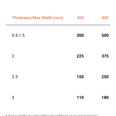
* A maximális munkaszélesség csökken az anyagvastagság