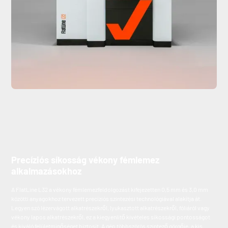
Precíziós síkosság vékony fémlemez
alkalmazásokhoz
A FlatLine L32 a vékony fémlemezfeldolgozást kifejezetten 0,5 mm és 3,0 mm
közötti anyagokhoz tervezett precíziós szintezési technológiával alakítja át.
Legyen szó lézervágott alkatrészekről, lyukasztott alkatrészekről, fóliáról vagy
vékony lapos alkatrészekről, ez a kiegyenlítő kivételes síkossági pontosságot
és kiváló felületminőséget biztosít. A gép többszörös szintező görgője, a kis