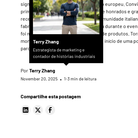
significativo para a Evotec no mercado europeu. Conv
primeira vez, ficamos verdadeiramente honrados e gra
recepção calorosa da Alpemac e da comunidade italian
fabricação de metais. O que aconteceu durante o event
foi muito além de uma simples vitrine de produtos. T
momento de conexão, colaboração e o início de uma p
Terry Zhang
parceria de longo prazo.
Estrategista de marketing e
contador de histórias industriais
Por
Terry Zhang
November 20, 2025
•
1-3 min de leitura
Compartilhe esta postagem