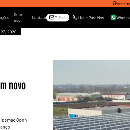
Idioma
(
p
Sobre
ações
Contato
E-Mail
Ligue Para Nós
Whatsa
nós
 23, 2026
um novo
 Alpemac Open
vanço