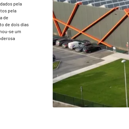
idados pela
tos pela
a de
o de dois dias
ornou-se um
oderosa