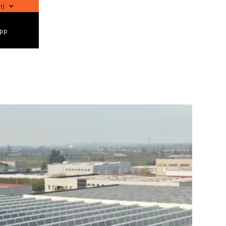
t
)
pp