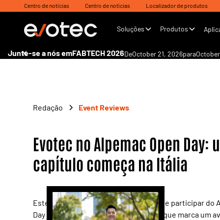
Centro de notícias
Centro de notícias
Localizador de produtos
Soluções
Produtos
Aplic
Junte-se a nós em
FABTECH 2026
De
October 21, 2026
para
October
Redação
Event Reviews
Evotec no Alpemac Open Day: 
capítulo começa na Itália
Este mês, nossa equipe teve a honra de participar do
Day na Itália — um momento marcante que marca um a