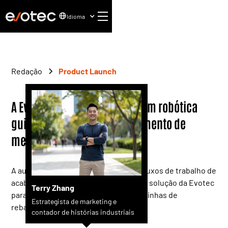
Idioma
Redação
Product Launch
A Evotec lança o VSORT: triagem robótica
guiada por visão para acabamento de
metais
A automação inteligente atende aos fluxos de trabalho de
acabamento de metal com a mais nova solução da Evotec
Terry Zhang
para classificação e carregamento de linhas de
Estrategista de marketing e
rebarbação.
contador de histórias industriais