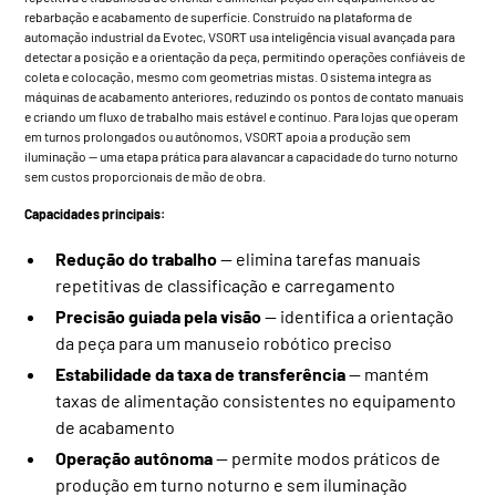
rebarbação e acabamento de superfície. Construído na plataforma de
automação industrial da Evotec,
VSORT
usa inteligência visual avançada para
detectar a posição e a orientação da peça, permitindo operações confiáveis de
coleta e colocação, mesmo com geometrias mistas. O sistema integra as
máquinas de acabamento anteriores, reduzindo os pontos de contato manuais
e criando um fluxo de trabalho mais estável e contínuo. Para lojas que operam
em turnos prolongados ou autônomos,
VSORT
apoia a produção sem
iluminação — uma etapa prática para alavancar a capacidade do turno noturno
sem custos proporcionais de mão de obra.
Capacidades principais:
Redução do trabalho
— elimina tarefas manuais
repetitivas de classificação e carregamento
Precisão guiada pela visão
— identifica a orientação
da peça para um manuseio robótico preciso
Estabilidade da taxa de transferência
— mantém
taxas de alimentação consistentes no equipamento
de acabamento
Operação autônoma
— permite modos práticos de
produção em turno noturno e sem iluminação