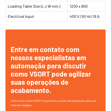
Loading Table Size (L x W mm.)
1200 x 800
Electrical Input
400 V | 50 Hz | 16 A
Entre em contato com
nossos especialistas em
automação para discutir
como
VSORT
pode agilizar
suas operações de
acabamento.
Saiba mais sobre
VSORT
e explore as opções de integração para sua
linha de chegada.