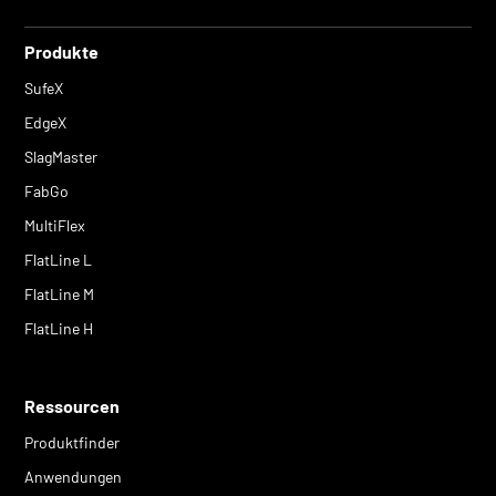
Produkte
SufeX
EdgeX
SlagMaster
FabGo
MultiFlex
FlatLine L
FlatLine M
FlatLine H
Ressourcen
Produktfinder
Anwendungen