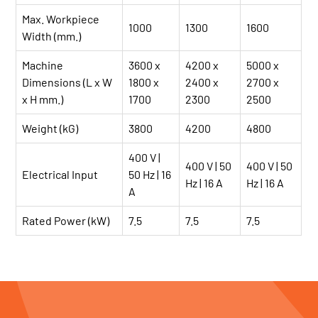
Max. Workpiece
1000
1300
1600
Width (mm.)
Machine
3600 x
4200 x
5000 x
Dimensions (L x W
1800 x
2400 x
2700 x
x H mm.)
1700
2300
2500
Weight (kG)
3800
4200
4800
400 V |
400 V | 50
400 V | 50
Electrical Input
50 Hz | 16
Hz | 16 A
Hz | 16 A
A
Rated Power (kW)
7.5
7.5
7.5