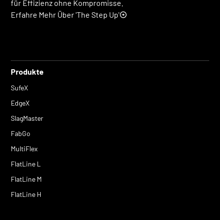
für Effizienz ohne Kompromisse.
Erfahre Mehr Über 'The Step Up'
Produkte
SufeX
EdgeX
SlagMaster
FabGo
MultiFlex
FlatLine L
FlatLine M
FlatLine H