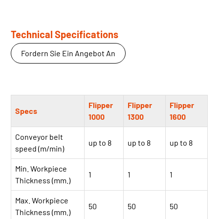
Technical Specifications
Fordern Sie Ein Angebot An
Flipper
Flipper
Flipper
Specs
1000
1300
1600
Conveyor belt
up to 8
up to 8
up to 8
speed (m/min)
Min. Workpiece
1
1
1
Thickness (mm.)
Max. Workpiece
50
50
50
Thickness (mm.)