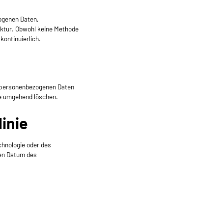
ogenen Daten,
uktur. Obwohl keine Methode
kontinuierlich.
ne personenbezogenen Daten
ie umgehend löschen.
inie
chnologie oder des
ten Datum des