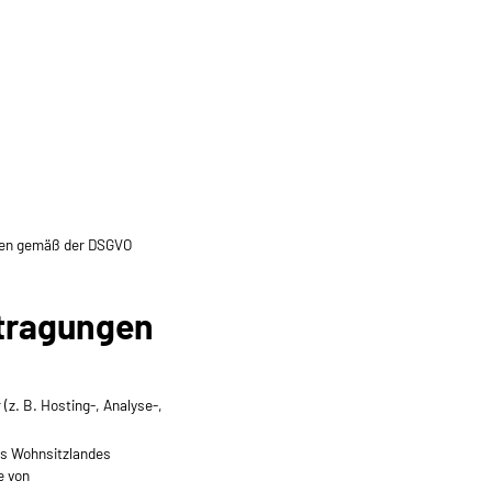
den gemäß der DSGVO
rtragungen
(z. B. Hosting-, Analyse-,
es Wohnsitzlandes
e von