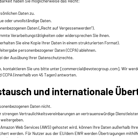
sbarkeit haben Sie möglicherweise das Recht:
rsönlichen Daten zu.
ue oder unvollständige Daten.
onenbezogenen Daten („Recht auf Vergessenwerden“).
mmte Verarbeitungstätigkeiten oder widersprechen Sie ihnen.
erhalten Sie eine Kopie Ihrer Daten in einem strukturierten Format).
Weitergabe personenbezogener Daten (CCPA) ablehnen.
ei der Ausübung Ihrer Datenschutzrechte.
kontaktieren Sie uns bitte unter [
commercial@evotecgroup.com
]. Wir wer
nd CCPA (innerhalb von 45 Tagen) antworten.
stausch und internationale Übe
rsonenbezogenen Daten nicht.
 strengen Vertraulichkeitsvereinbarungen an vertrauenswürdige Dienstleister 
 weitergeben.
 Amazon Web Services (AWS) gehostet wird, können Ihre Daten außerhalb Ihr
chert werden. Für Nutzer aus der EU/dem EWR werden Übertragungen mithilf