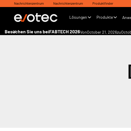
Nachrichtenzentrum
Nachrichtenzentrum
Produktfinder
Lösungen
Produkte
Anw
Besuchen Sie uns bei
FABTECH 2026
Von
October 21, 2026
zu
Octob