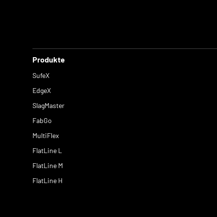
Produkte
SufeX
EdgeX
SlagMaster
FabGo
MultiFlex
FlatLine L
FlatLine M
FlatLine H