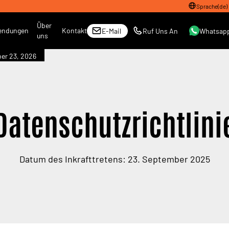
Sprache
(
de
)
Über
endungen
Kontakt
E-Mail
Ruf Uns An
Whatsap
uns
er 23, 2026
Datenschutzrichtlini
Datum des Inkrafttretens: 23. September 2025