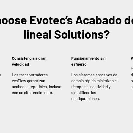
oose Evotec’s Acabado d
lineal Solutions?
Consistencia a gran
Funcionamiento sin
V
velocidad
esfuerzo
M
o
Los transportadores
Los sistemas abrasivos de
t
evoFlow garantizan
cambio rápido minimizan el
r
acabados repetibles, incluso
tiempo de inactividad y
a
con un alto rendimiento.
simplifican las
configuraciones.