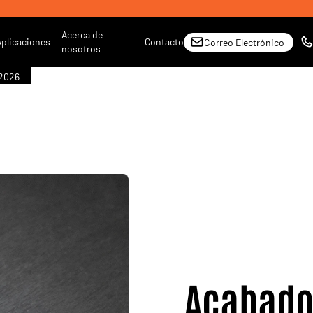
Acerca de
Aplicaciones
Contacto
Correo Electrónico
nosotros
 2026
Acabado 