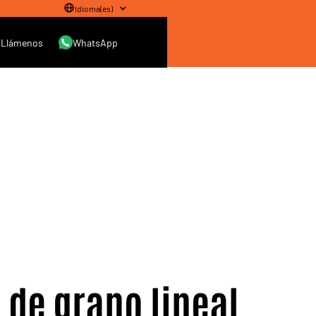
Idioma
(
es
)
Llámenos
WhatsApp
de grano lineal