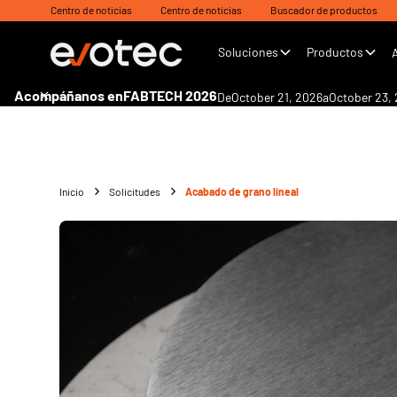
Centro de noticias
Centro de noticias
Buscador de productos
Soluciones
Productos
Acompáñanos en
FABTECH 2026
De
October 21, 2026
a
October 23,
Inicio
Solicitudes
Acabado de grano lineal