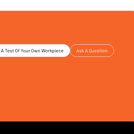
 A Test Of Your Own Workpiece
Ask A Question