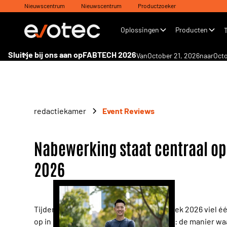
Nieuwscentrum
Nieuwscentrum
Productzoeker
Oplossingen
Producten
Sluit je bij ons aan op
FABTECH 2026
Van
October 21, 2026
naar
Octo
redactiekamer
Event Reviews
Nabewerking staat centraal o
2026
Tijdens de Australian Manufacturing Week 2026 viel é
op in bijna elk gesprek op de beursvloer: de manier w