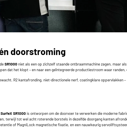
één doorstroming
 de
SR1000
niet als een op zichzelf staande ontbraammachine zagen, maar als 
pen dat het klopt – en naar een geïntegreerde productiestroom waar randen, 
wacht. R2 kantafronding, niet-directionele nerf, coatingklare oppervlakken – 
e
SurfeX SR1000
is ontworpen om de doorvoer te verwerken die moderne fabric
n, terwijl tot wel acht roterende borstels in dezelfde doorgang kanten afrond
retentie of MagniLock magnetische fixatie, en een nauwkeurig servoliftsystee