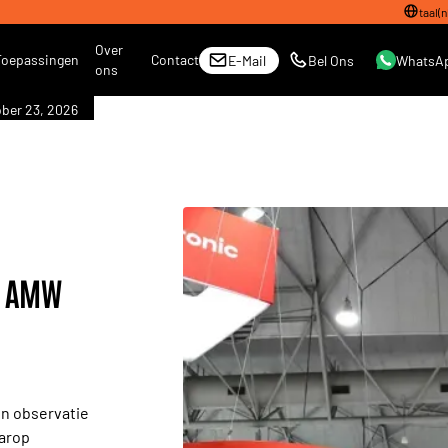
taal
(
n
Over
Toepassingen
Contact
E-Mail
Bel Ons
WhatsA
ons
ber 23, 2026
p AMW
én observatie
aarop