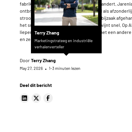
fabrikanten over afwerking denken, verandert. Jaren
ontbramen en kantafronding behandeld als afzonderlij
stroomafwaartse zorgen – bijna als een bijzaak afgeha
het snijden voltooid was. Die visie verdwijnt snel. Op
liepen fabrikanten over de beursvloer met een andere
Terry Zhang
en ze stelden die met echte urgentie.
Marketingstrateeg en industriële
verhalenverteller
Door
Terry Zhang
May 27, 2026
•
1-3 minuten lezen
Deel dit bericht