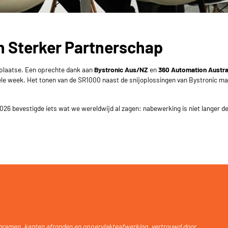
n Sterker Partnerschap
r plaatse. Een oprechte dank aan
Bystronic Aus/NZ
en
360 Automation Austra
le week. Het tonen van de
SR1000
naast de snijoplossingen van Bystronic ma
026
bevestigde iets wat we wereldwijd al zagen: nabewerking is niet langer de
bramen, kanten afronden en oppervlakteafwerking, vertrouwd door