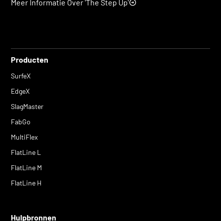
Meer Informatie Over 'The Step Up'
Producten
SurfeX
EdgeX
SlagMaster
FabGo
MultiFlex
FlatLine L
FlatLine M
FlatLine H
Hulpbronnen