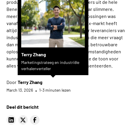
productieleiders en technologiebeslissers uit de hele
Benelux en daarbuiten — en de vraag naar slimmere,
meer geautomatiseerde afwerkingsoplossingen was
vanaf dag één onmiskenbaar. De Benelux-markt heeft
altijd een speciale betekenis gehad voor leveranciers van
industriële technologie. Het is een regio die meer vraagt
dan machines — het vraagt om bewezen, betrouwbare
oplossingen die onder reële productieomstandigheden
Terry Zhang
kunnen presteren. Die verwachting zette de toon voor
Marketingstrateeg en industriële
alles wat we op onze stand in HAL 8 presenteerden.
verhalenverteller
Door
Terry Zhang
March 13, 2026
•
1-3 minuten lezen
Deel dit bericht