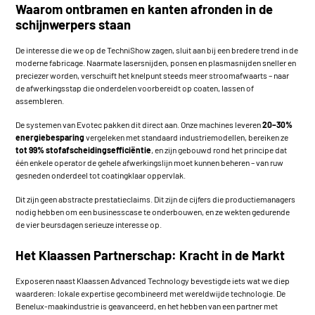
Waarom ontbramen en kanten afronden in de
schijnwerpers staan
De interesse die we op de TechniShow zagen, sluit aan bij een bredere trend in de
moderne fabricage. Naarmate lasersnijden, ponsen en plasmasnijden sneller en
preciezer worden, verschuift het knelpunt steeds meer stroomafwaarts – naar
de afwerkingsstap die onderdelen voorbereidt op coaten, lassen of
assembleren.
De systemen van Evotec pakken dit direct aan. Onze machines leveren
20–30%
energiebesparing
vergeleken met standaard industriemodellen, bereiken ze
tot 99% stofafscheidingsefficiëntie
, en zijn gebouwd rond het principe dat
één enkele operator de gehele afwerkingslijn moet kunnen beheren – van ruw
gesneden onderdeel tot coatingklaar oppervlak.
Dit zijn geen abstracte prestatieclaims. Dit zijn de cijfers die productiemanagers
nodig hebben om een businesscase te onderbouwen, en ze wekten gedurende
de vier beursdagen serieuze interesse op.
Het Klaassen Partnerschap: Kracht in de Markt
Exposeren naast
Klaassen Advanced Technology
bevestigde iets wat we diep
waarderen: lokale expertise gecombineerd met wereldwijde technologie. De
Benelux-maakindustrie is geavanceerd, en het hebben van een partner met