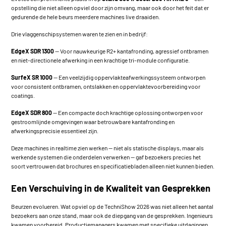
opstelling die niet alleen opviel door zijn omvang, maar ook door het feit dat er
gedurende de hele beurs meerdere machines live draaiden.
Drie vlaggenschipsystemen waren te zien en in bedrijf:
EdgeX SDR 1300
— Voor nauwkeurige R2+ kantafronding, agressief ontbramen
en niet-directionele afwerking in een krachtige tri-module configuratie.
SurfeX SR 1000
— Een veelzijdig oppervlakteafwerkingssysteem ontworpen
voor consistent ontbramen, ontslakken en oppervlaktevoorbereiding voor
coatings.
EdgeX SDR 800
— Een compacte doch krachtige oplossing ontworpen voor
gestroomlijnde omgevingen waar betrouwbare kantafronding en
afwerkingsprecisie essentieel zijn.
Deze machines in realtime zien werken — niet als statische displays, maar als
werkende systemen die onderdelen verwerken — gaf bezoekers precies het
soort vertrouwen dat brochures en specificatiebladen alleen niet kunnen bieden.
Een Verschuiving in de Kwaliteit van Gesprekken
Beurzen evolueren. Wat opviel op de TechniShow 2026 was niet alleen het aantal
bezoekers aan onze stand, maar ook de diepgang van de gesprekken. Ingenieurs
kwamen voorbereid. Productiemanagers kwamen met specifieke uitdagingen.