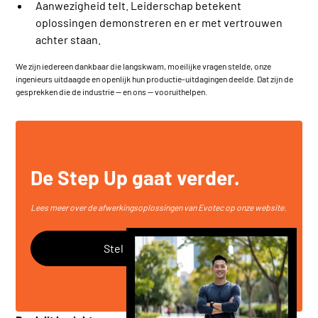
Aanwezigheid telt. Leiderschap betekent
oplossingen demonstreren en er met vertrouwen
achter staan.
We zijn iedereen dankbaar die langskwam, moeilijke vragen stelde, onze
ingenieurs uitdaagde en openlijk hun productie-uitdagingen deelde. Dat zijn de
gesprekken die de industrie — en ons — vooruithelpen.
De Step Up gaat verder.
Lees meer over de afwerkingsoplossingen van Evotec op onze
website
.
Stel Eventuele Vragen