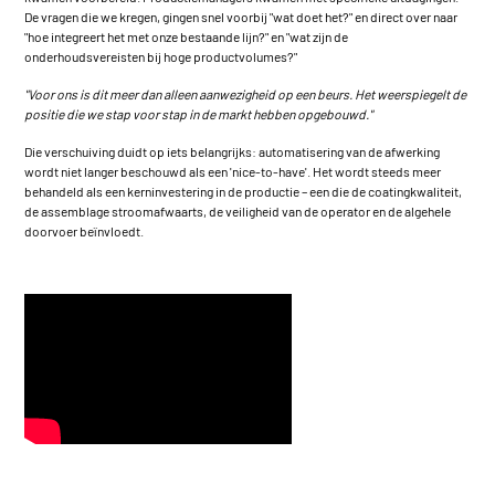
De vragen die we kregen, gingen snel voorbij "wat doet het?" en direct over naar
"hoe integreert het met onze bestaande lijn?" en "wat zijn de
onderhoudsvereisten bij hoge productvolumes?"
"Voor ons is dit meer dan alleen aanwezigheid op een beurs. Het weerspiegelt de
positie die we stap voor stap in de markt hebben opgebouwd."
Die verschuiving duidt op iets belangrijks: automatisering van de afwerking
wordt niet langer beschouwd als een 'nice-to-have'. Het wordt steeds meer
behandeld als een kerninvestering in de productie – een die de coatingkwaliteit,
de assemblage stroomafwaarts, de veiligheid van de operator en de algehele
doorvoer beïnvloedt.