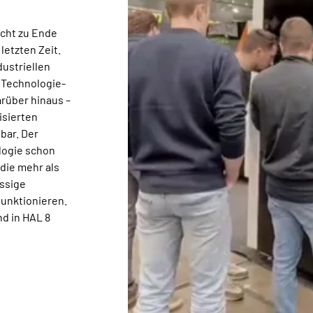
echt zu Ende
letzten Zeit.
dustriellen
 Technologie-
rüber hinaus –
isierten
bar. Der
logie schon
die mehr als
ässige
unktionieren.
nd in HAL 8