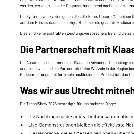
werden, verlagert sich der Engpass zunehmend nachgelagert – zum
Die Systeme von Evotec gehen dies direkt an. Unsere Maschinen l
auf dem Prinzip, dass ein einziger Bediener die gesamte Endbearbe
Dies sind keine abstrakten Leistungsversprechen. Es sind die Zah
Die Partnerschaft mit Klaa
Die Ausstellung zusammen mit
Klaassen Advanced Technology
bes
anspruchsvoll, und ein Partner mit tiefen Wurzeln in der Region 
Endbearbeitungsplattform kein ausländisches Produkt ist, das für 
Was wir aus Utrecht mitn
Die TechniShow 2026 bestätigte für uns mehrere Dinge:
Die Nachfrage nach Endbearbeitungsautomatisieru
Live-Demonstrationen bleiben die effektivste Meth
Die Gespräche, die auf Messen beginnen – über spez