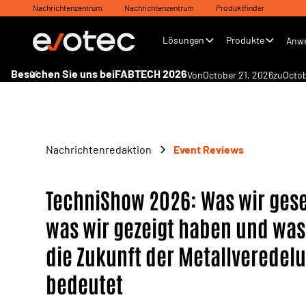
Nachrichtenzentrum
Nachrichtenzentrum
Produktfinder
Lösungen
Produkte
Anw
Besuchen Sie uns bei
FABTECH 2026
Von
October 21, 2026
zu
Octob
Nachrichtenredaktion
Event Reviews
TechniShow 2026: Was wir ges
was wir gezeigt haben und was
die Zukunft der Metallveredel
bedeutet