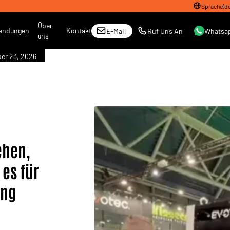
Sprache
(
d
Über
endungen
Kontakt
E-Mail
Ruf Uns An
Whatsa
uns
er 23, 2026
ehen,
 es für
ung