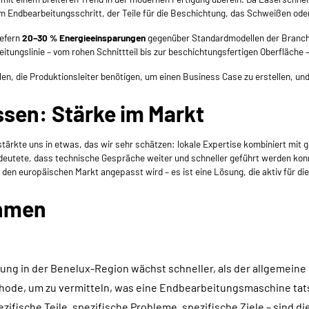
 Endbearbeitungsschritt, der Teile für die Beschichtung, das Schweißen oder
iefern
20–30 % Energieeinsparungen
gegenüber Standardmodellen der Branch
itungslinie – vom rohen Schnittteil bis zur beschichtungsfertigen Oberfläche 
len, die Produktionsleiter benötigen, um einen Business Case zu erstellen, un
ssen: Stärke im Markt
tärkte uns in etwas, das wir sehr schätzen: lokale Expertise kombiniert mit g
bedeutete, dass technische Gespräche weiter und schneller geführt werden ko
den europäischen Markt angepasst wird – es ist eine Lösung, die aktiv für di
ehmen
ng in der Benelux-Region wächst schneller, als der allgemeine
ode, um zu vermitteln, was eine Endbearbeitungsmaschine tatsäc
ifische Teile, spezifische Probleme, spezifische Ziele – sind d