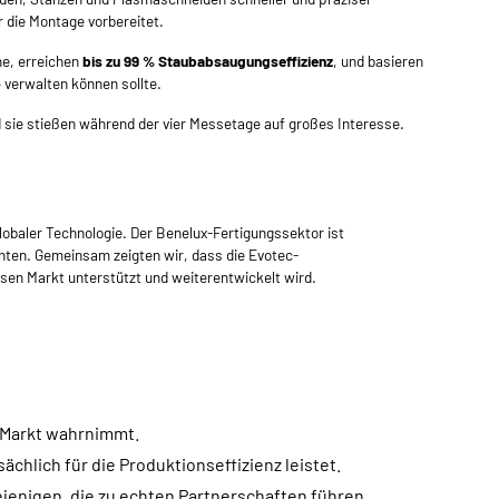
 die Montage vorbereitet.
e, erreichen
bis zu 99 % Staubabsaugungseffizienz
, und basieren
– verwalten können sollte.
d sie stießen während der vier Messetage auf großes Interesse.
lobaler Technologie. Der Benelux-Fertigungssektor ist
nnten. Gemeinsam zeigten wir, dass die Evotec-
esen Markt unterstützt und weiterentwickelt wird.
 Markt wahrnimmt.
hlich für die Produktionseffizienz leistet.
iejenigen, die zu echten Partnerschaften führen.