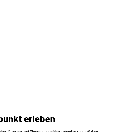
punkt erleben
iden, Stanzen und Plasmaschneiden schneller und präziser