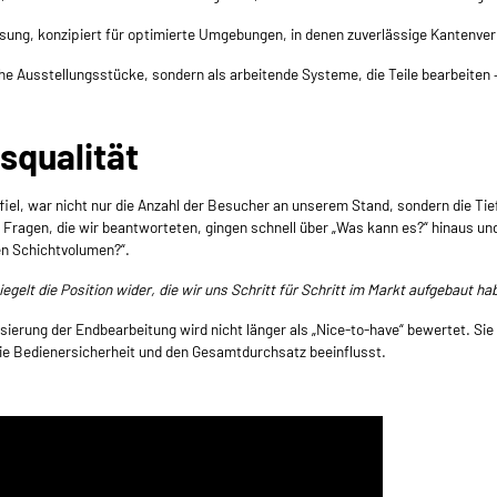
ung, konzipiert für optimierte Umgebungen, in denen zuverlässige Kantenverr
sche Ausstellungsstücke, sondern als arbeitende Systeme, die Teile bearbeite
squalität
iel, war nicht nur die Anzahl der Besucher an unserem Stand, sondern die Tie
ragen, die wir beantworteten, gingen schnell über „Was kann es?“ hinaus und 
en Schichtvolumen?“.
egelt die Position wider, die wir uns Schritt für Schritt im Markt aufgebaut ha
ierung der Endbearbeitung wird nicht länger als „Nice-to-have“ bewertet. Sie
die Bedienersicherheit und den Gesamtdurchsatz beeinflusst.