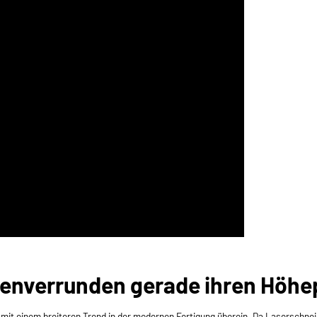
enverrunden gerade ihren Höhe
mit einem breiteren Trend in der modernen Fertigung überein. Da Laserschne