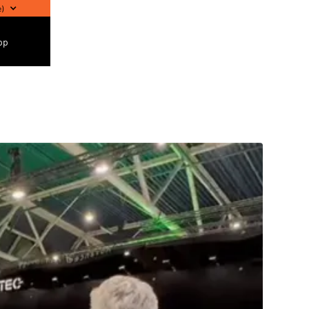
e
)
pp