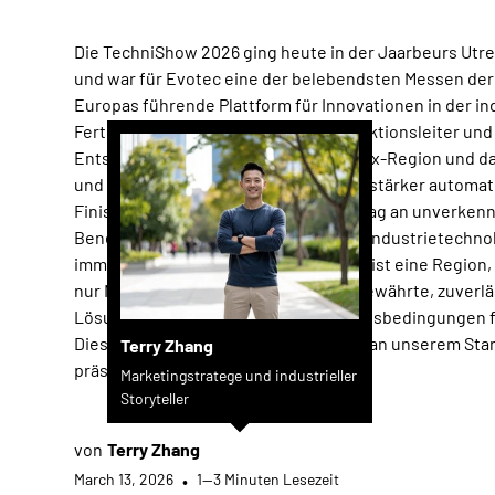
Die TechniShow 2026 ging heute in der Jaarbeurs Utr
und war für Evotec eine der belebendsten Messen der 
Europas führende Plattform für Innovationen in der in
Fertigung begrüßte Ingenieure, Produktionsleiter und
Entscheider aus der gesamten Benelux-Region und da
und der Wunsch nach intelligenteren, stärker automat
Finishing-Lösungen war vom ersten Tag an unverkenn
Benelux-Markt hatte für Anbieter von Industrietechno
immer eine besondere Bedeutung. Es ist eine Region, 
nur Maschinen verlangt – sie fordert bewährte, zuverl
Lösungen, die unter realen Produktionsbedingungen f
Diese Erwartung prägte alles, was wir an unserem Sta
Terry Zhang
präsentierten.
Marketingstratege und industrieller
Storyteller
von
Terry Zhang
March 13, 2026
•
1—3 Minuten Lesezeit