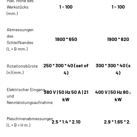
Max. Höhe des
1 - 100
1 - 100
Werkstücks
(mm.)
Abmessungen
des
1900 * 650
1900 * 820
Schleifbandes
(L × B mm.)
250 * 300 * 40 (set of
300 * 300 * 40 (set 
Rotationsbürste
(n) (mm.)
4)
4)
Elektrischer Eingang
380 V | 50 Hz 50 A | 21
400 V | 50 Hz 80 A | 
und
kW
kW
Nennleistungsaufnahme
Maschinenabmessungen
2.5 * 1.4 * 2.10
2.9 * 1.65 * 2.1
(L × B × H m.)