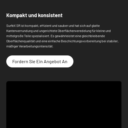
Kompakt und konsistent
SurfeX SR ist kompakt, effizient und sauber und hat sich auf glatte
Kantenverrundung und ungerichtete Oberflächenveredelung für kleine und
mittelgroße Teile spezialisiert. Es gewährleistet eine gleichbleibende
Oberflächenqualität und eine einfache Beschichtungsvorbereitung bei stabiler,
mäßiger Verarbeitungsintensität.
Fordern Sie Ein Angebot An