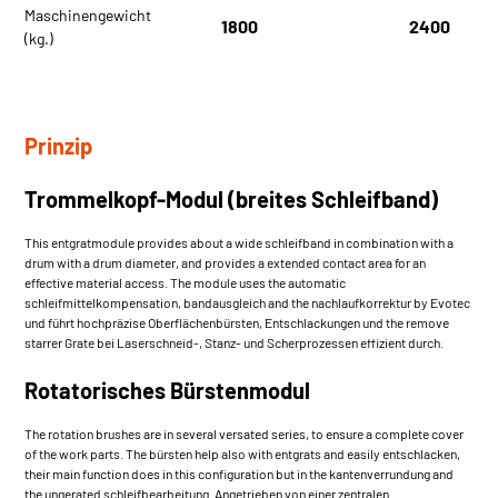
Maschinengewicht
1800
2400
(kg.)
Prinzip
Trommelkopf-Modul (breites Schleifband)
This entgratmodule provides about a wide schleifband in combination with a
drum with a drum diameter, and provides a extended contact area for an
effective material access. The module uses the automatic
schleifmittelkompensation, bandausgleich and the nachlaufkorrektur by Evotec
und führt hochpräzise Oberflächenbürsten, Entschlackungen und the remove
starrer Grate bei Laserschneid-, Stanz- und Scherprozessen effizient durch.
Rotatorisches Bürstenmodul
The rotation brushes are in several versated series, to ensure a complete cover
of the work parts. The bürsten help also with entgrats and easily entschlacken,
their main function does in this configuration but in the kantenverrundung and
the ungerated schleifbearbeitung. Angetrieben von einer zentralen