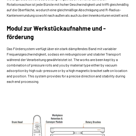
Rotationsachse ist jede Bürste mit hoher Geschwindigkeit und trifft gleichmäßig
auf die Oberfläche, wodurch eine gleichmäßige Abschrägung und R-Radius-
Kantenverrundung sowohl nach außen als auch zu den Innenkonturen erzielt wird.
Modul zur Werkstückaufnahme und -
förderung
Das Fördersystem verfügt über ein stark dämpfendes Band mit variabler
Frequenzgeschwindigkeit, sodass ein reibungsloser und stabiler Transport
während der Verarbeitung gewährleistet ist. The works are been kept by a
combination of pressure rolls and you by material type either by vacuum
adsorption by high sub-pressure or by a high magnetic bracket safe on location
and position. This system provides for a precise direction and stability during
each end processing.