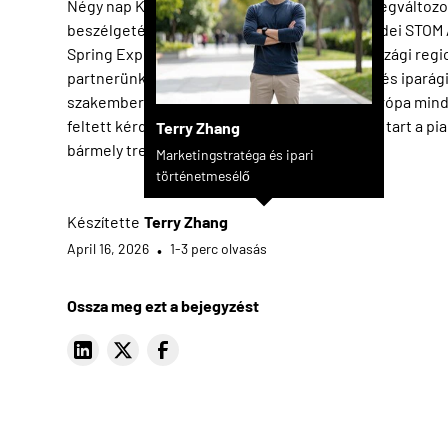
Négy nap Kielcében, egyértelmű tanulság: megváltozo
beszélgetés a lengyel gyártóüzemekben. Az idei STOM /
Spring Expo kiállításon az Evotec – lengyelországi regi
partnerünkkel együtt – ügyfeleket, gyártókat és iparág
szakembereket fogadott Közép- és Kelet-Európa mind
feltett kérdések többet elárultak arról, merre tart a pia
Terry Zhang
bármely trendjelentés.
Marketingstratéga és ipari
történetmesélő
Készítette
Terry Zhang
April 16, 2026
•
1-3 perc olvasás
Ossza meg ezt a bejegyzést