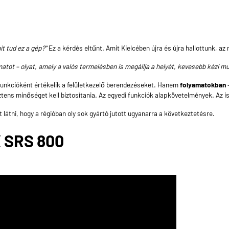
it tud ez a gép?”
Ez a kérdés eltűnt. Amit Kielcében újra és újra hallottunk, az 
amatot – olyat, amely a valós termelésben is megállja a helyét, kevesebb kézi m
ó funkcióként értékelik a felületkezelő berendezéseket. Hanem
folyamatokban
–
ens minőséget kell biztosítania. Az egyedi funkciók alapkövetelmények. Az 
lt látni, hogy a régióban oly sok gyártó jutott ugyanarra a következtetésre.
X SRS 800