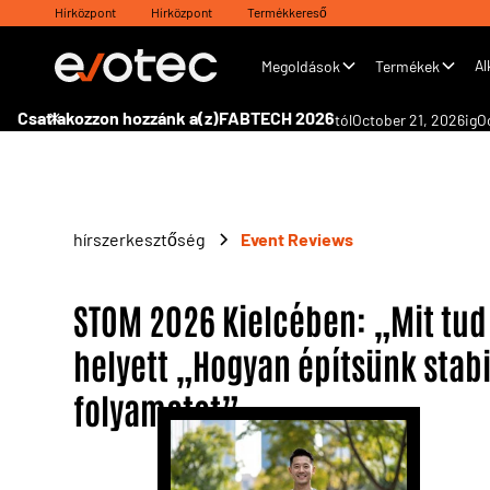
Hírközpont
Hírközpont
Termékkereső
Al
Megoldások
Termékek
Csatlakozzon hozzánk a(z)
FABTECH 2026
tól
October 21, 2026
ig
O
hírszerkesztőség
Event Reviews
STOM 2026 Kielcében: „Mit tud
helyett „Hogyan építsünk stabi
folyamatot”