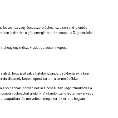
z, festéshez vagy összeszereléshez, ez a sorrend jelentős
önösen érdekelte a gép energiatakarékossága, a 3. generációs
on, ahogy egy műszaki adatlap sosem képes.
s alatt, hogy javítsák a hatékonyságot, csökkentsék a kézi
ratégiát
amely képes lépést tartani a termelésükkel.
ldája volt annak, hogyan néz ki a hosszú távú együttműködés a
em csupán dobozokat árulunk. A standon zajló legtermékenyebb
nak a csapatban, és mélyebben meg akarták érteni, hogyan