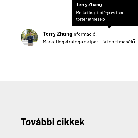
Terry Zhang
Marketingstratéga és ipari
történetmesélő
Terry Zhang
Információ.
Marketingstratéga és ipari történetmesélő
További cikkek