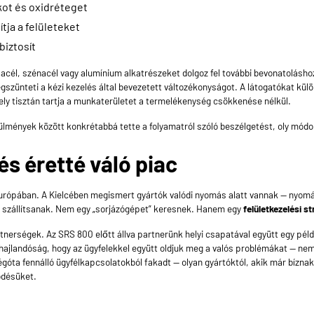
akot és oxidréteget
ítja a felületeket
biztosít
 acél, szénacél vagy alumínium alkatrészeket dolgoz fel további bevonatolásho
szünteti a kézi kezelés által bevezetett változékonyságot. A látogatókat kül
ly tisztán tartja a munkaterületet a termelékenység csökkenése nélkül.
lmények között konkrétabbá tette a folyamatról szóló beszélgetést, oly mód
s éretté váló piac
Európában. A Kielcében megismert gyártók valódi nyomás alatt vannak — nyomá
 szállítsanak. Nem egy „sorjázógépet” keresnek. Hanem egy
felületkezelési st
artnerségek. Az
SRS 800
előtt állva partnerünk helyi csapatával együtt egy pé
 hajlandóság, hogy az ügyfelekkel együtt oldjuk meg a valós problémákat — n
, régóta fennálló ügyfélkapcsolatokból fakadt — olyan gyártóktól, akik már bíz
ödésüket.