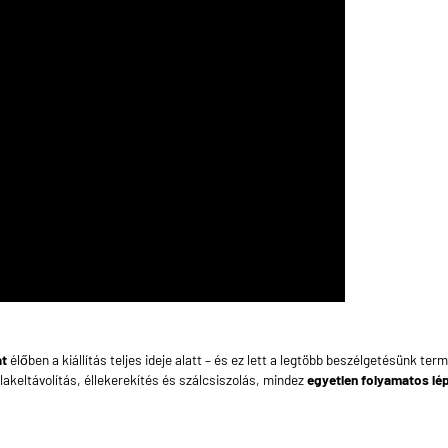
at
élőben a kiállítás teljes ideje alatt – és ez lett a legtöbb beszélgetésünk te
alakeltávolítás, éllekerekítés és szálcsiszolás, mindez
egyetlen folyamatos lé