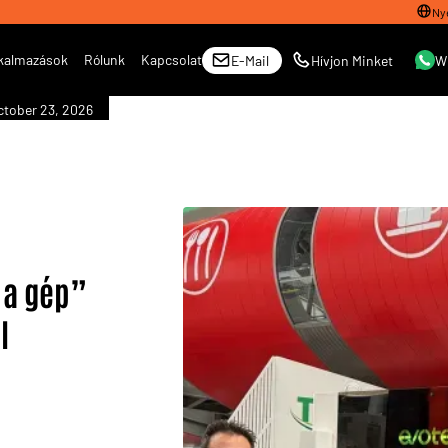
Ny
kalmazások
Rólunk
Kapcsolat
E-Mail
Hívjon Minket
W
ctober 23, 2026
 a gép”
l