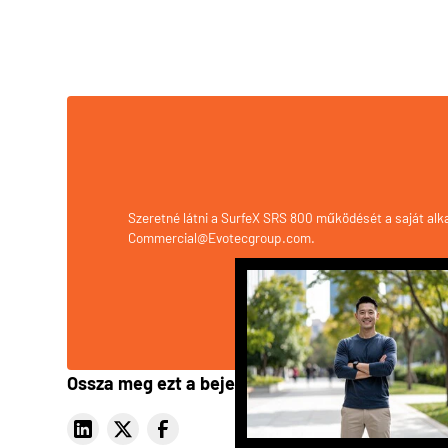
Szeretné látni a
SurfeX SRS 800
működését a saját alka
Commercial@Evotecgroup.com
.
Ossza meg ezt a bejegyzést