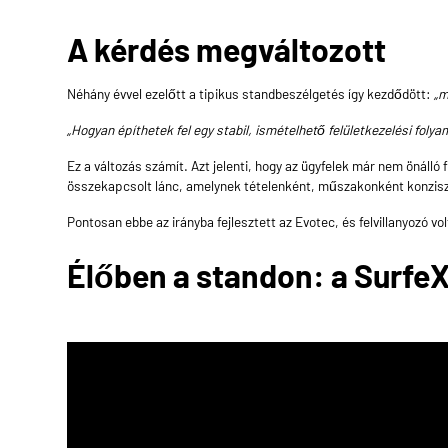
A kérdés megváltozott
Néhány évvel ezelőtt a tipikus standbeszélgetés így kezdődött:
„m
„Hogyan építhetek fel egy stabil, ismételhető felületkezelési foly
Ez a változás számít. Azt jelenti, hogy az ügyfelek már nem önáll
összekapcsolt lánc, amelynek tételenként, műszakonként konziszt
Pontosan ebbe az irányba fejlesztett az Evotec, és felvillanyozó vo
Élőben a standon: a
Surfe