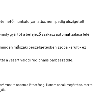
mételhető munkafolyamatba, nem pedig elszigetelt
oly gyártót a befejező szakasz automatizálása felé
e minden műszaki beszélgetésben szóba került – ez
otta a vásárt valódi regionális párbeszéddé.
téke számunkra sosem a láthatóság. Hanem annak megértése, merre
ják.