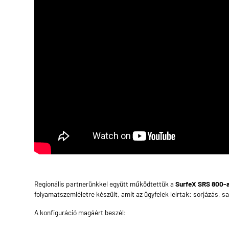
Regionális partnerünkkel együtt működtettük a
SurfeX SRS 800-
folyamatszemléletre készült, amit az ügyfelek leírtak: sorjázás, s
A konfiguráció magáért beszél: