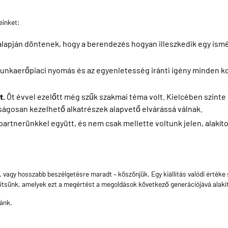
einket:
alapján döntenek, hogy a berendezés hogyan illeszkedik egy is
unkaerőpiaci nyomás és az egyenletesség iránti igény minden kom
t.
Öt évvel ezelőtt még szűk szakmai téma volt. Kielcében szint
nságosan kezelhető alkatrészek alapvető elvárássá válnak.
 partnerünkkel együtt, és nem csak mellette voltunk jelen, alakít
t, vagy hosszabb beszélgetésre maradt – köszönjük. Egy kiállítás valódi ér
építsünk, amelyek ezt a megértést a megoldások következő generációjává alakít
ránk.