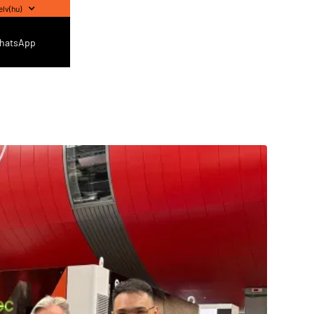
elv
(
hu
)
hatsApp