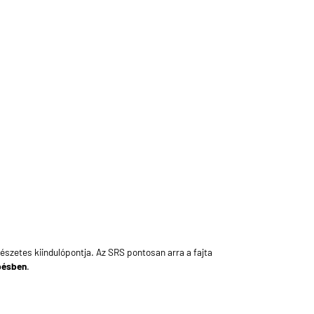
rmészetes kiindulópontja. Az
SRS
pontosan arra a fajta
pésben
.