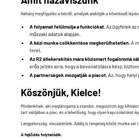
Néhány megfigyelés a hétről, amelyek alakítják a következő lépés
A folyamat felülmúlja a funkciókat.
Az ügyfelek az 
műszaki adatok alapján.
A kézi munka csökkentése megkerülhetetlen.
A m
terel.
Az R2 éllekerekítés mára közismert fogalommá vál
erős jelzés arra, hogy a bevonatolásra kész, bizto
A partnerségek mozgatják a piacot.
Az, hogy helyi
Köszönjük, Kielce!
Mindenkinek, aki meglátogatta a standot, megosztott egy kihívás
tart valójában a piac, és a lehetőség, hogy olyan kapcsolatokat 
Lengyelország, visszatérünk. Addig is rengeteg közös munka vár 
A fejlődés folytatódik.