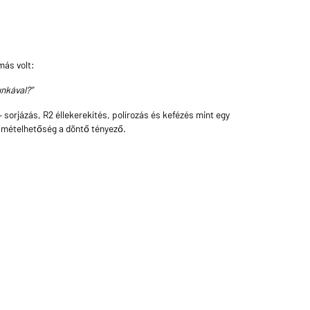
más volt:
unkával?”
 sorjázás, R2 éllekerekítés, polírozás és kefézés mint egy
ismételhetőség a döntő tényező.