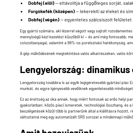
Dobfej (elöl)
— eltávolítja a függőleges sorját, sal
Forgókefék (középen)
— lekerekíti az éleket és sim
Dobfej (végén)
— egyenletes szálcsiszolt felületet 
Egy gyártó számára, aki lézerrel vágott vagy sajtolt rozsdamentes
mennyiségű kézi kezelést küszöböl ki — és ami még fontosabb, meg
csiszolóanyagai, valamint a 99%-os porelszívási hatékonyság, ame
A gép működésének megtekintése valós alkatrészeken, valós körü
Lengyelország: dinamikus é
Lengyelország továbbra is az egyik legígéretesebb gyártási piac 
munkát, és egyre igényesebb vevőiknek egyenletesebb minőséget
Ez az érettség az oka annak, hogy miért fontosak az erős helyi p
gyakorlatban: közös piaci ismeretek, technológiai összhang, és a
beszélgetések közül több is partnerünk által a kiállításra hozott
változtatná meg egy automatizált
SRS
sorozat a mindennapi műk
Amit hazaviszünk