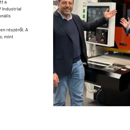
tt a
 Industrial
onális
i
en részéről. A
c, mint