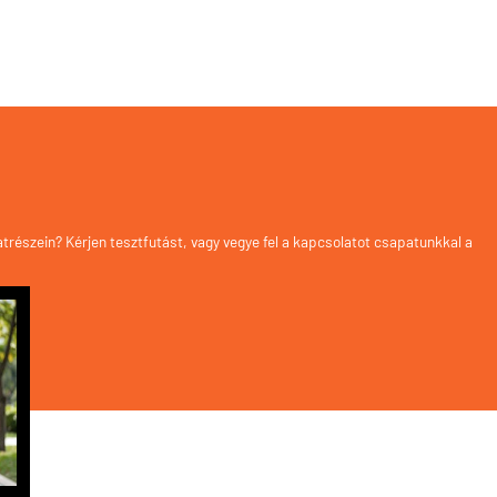
trészein? Kérjen tesztfutást, vagy vegye fel a kapcsolatot csapatunkkal a